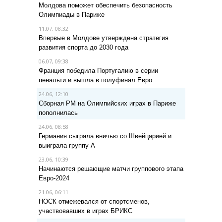
Молдова поможет обеспечить безопасность
Олимпиады в Париже
11.07, 08:32
Впервые в Молдове утверждена стратегия
развития спорта до 2030 года
06.07, 09:38
Франция победила Португалию в серии
пенальти и вышла в полуфинал Евро
24.06, 12:10
Сборная РМ на Олимпийских играх в Париже
пополнилась
24.06, 08:58
Германия сыграла вничью со Швейцарией и
выиграла группу A
23.06, 10:39
Начинаются решающие матчи группового этапа
Евро-2024
21.06, 06:11
НОСК отмежевался от спортсменов,
участвовавших в играх БРИКС