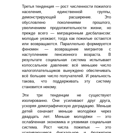
Третья тенденция — рост численности пожилого
населения, единственной группы,
демонстрирующей расширение. Это
обусловлено поколениями прошлого,
увеличением продолжительности жизни, но
прежде всего — миграционным дисбалансом:
молодые уезжают, тогда как пожилые остаются
или возвращаются. Параллельно формируется
феномен — возвращение мигрантов с
наступлением пенсионного возраста. В
результате социальная система испытывает
колоссальное давление: всё меньшее число
налогоплательщиков вынуждено обеспечивать
всё большее число получателей. И реальность
такова, что поддерживать эту систему
становится некому.
Эти три тенденции не существуют
изолированно. Они усиливают друг друга,
ускоряя демографическую деградацию. Меньше
детей означает меньше молодёжи через
двадцать лет. Меньше молодёжи — это
ослабленная экономика и уязвимая социальная
система. Рост числа пожилых — это
усиливающееся фискальное и бюджетное