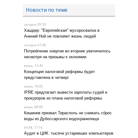
Новости по теме
, 09:55
сегодня
Хашдер: "Европейская" мусоросвалка в
Анений Ной не повлияет жизнь людей
, 07:46
сегодня
Потребление энергии во вторник увеличилось
несмотря на призывы к экономии
, 13:43
вчера
Концепция налоговой реформы будет
представлена в четверг
, 10:00
вчера
IPRE предлагает вывести зарплаты судей и
прокуроров из плана налоговой реформы
, 08:00
вчера
Кишинев призвал Тирасполь не снижать сброс
воды из Дубоссарского водохранилища
04.08, 17:16
Аудит в ЦИК: тысячи устаревших компьютеров