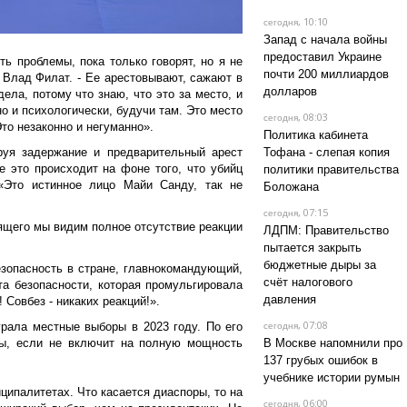
, 10:10
сегодня
Запад с начала войны
предоставил Украине
ть проблемы, пока только говорят, но я не
почти 200 миллиардов
р Влад Филат. - Ее арестовывают, сажают в
долларов
ела, потому что знаю, что это за место, и
о и психологически, будучи там. Это место
, 08:03
сегодня
Это незаконно и негуманно».
Политика кабинета
уя задержание и предварительный арест
Тофана - слепая копия
е это происходит на фоне того, что убийц
политики правительства
«Это истинное лицо Майи Санду, так не
Боложана
, 07:15
сегодня
ящего мы видим полное отсутствие реакции
ЛДПМ: Правительство
пытается закрыть
бюджетные дыры за
езопасность в стране, главнокомандующий,
счёт налогового
та безопасности, которая промульгировала
давления
! Совбез - никаких реакций!».
, 07:08
рала местные выборы в 2023 году. По его
сегодня
ры, если не включит на полную мощность
В Москве напомнили про
137 грубых ошибок в
учебнике истории румын
иципалитетах. Что касается диаспоры, то на
, 06:00
сегодня