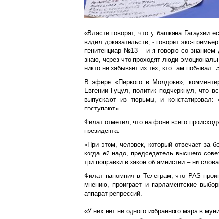
«Власти говорят, что у башкана Гагаузии ес
видел доказательств, - говорит экс-премье
пенитенциар №13 – и я говорю со знанием д
знаю, через что проходят люди эмоциональн
никто не забывает из тех, кто там побывал. 
В эфире «Первого в Молдове», комментир
Евгении Гуцул, политик подчеркнул, что вс
выпускают из тюрьмы, и констатировал: 
поступают».
Филат отметил, что на фоне всего происход
президента.
«При этом, человек, который отвечает за б
когда ей надо, председатель высшего сове
три поправки в закон об амнистии – ни слова
Филат напомнил в Телеграм, что PAS проиг
мнению, проиграет и парламентские выбо
аппарат репрессий.
«У них нет ни одного избранного мэра в мун