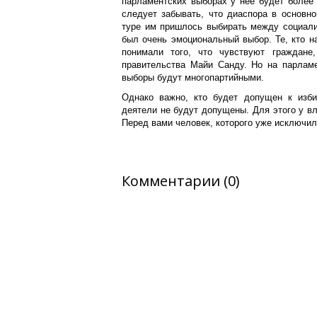
парламентских выборах у нее будет более 
следует забывать, что диаспора в основн
туре им пришлось выбирать между социали
был очень эмоциональный выбор. Те, кто н
понимали того, что чувствуют граждане
правительства Майи Санду. Но на парламе
выборы будут многопартийными.
Однако важно, кто будет допущен к изби
деятели не будут допущены. Для этого у в
Перед вами человек, которого уже исключи
Комментарии (0)