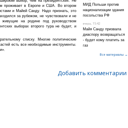
широкий выбор, чем на президентских. Не
МИД Польши против
ом проживает в Европе и США. Во втором
национализации здания
стами и Майей Санду. Надо признать, это
посольства РФ
аходился за рубежом, не чувствовали и не
, живущие на родине под руководством
, 15:42
вчера
нтских выборах второго тура не будет, и
Майя Санду призвала
диаспору возвращаться
рательному списку. Многие политические
- будет кому платить за
ластей есть все необходимые инструменты.
газ
ли».
Все материалы →
Добавить комментарии