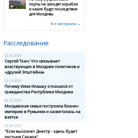
порты не заходят корабли
и какие будут последствия
для Молдовы
Все материалы →
Расследование
22.02.2026
Сергей Ткач: Что связывает
властвующих в Молдове политиков и
«друзей Эпштейна»
23.11.2025
Почему Илие Илашку отказался от
гражданства Республики Молдова
03.10.2025
Молдавская семья построила бизнес-
империю в Румынии и засветилась на
взятке
20.08.2025
"Если высохнет Днестр - здесь будет
пустыня Сахара"