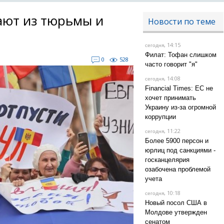
ают из тюрьмы и
Новости по теме
, 14:15
сегодня
Филат: Тофан слишком
0
528
часто говорит "я"
, 14:08
сегодня
Financial Times: ЕС не
хочет принимать
Украину из-за огромной
коррупции
, 11:22
сегодня
Более 5900 персон и
юрлиц под санкциями -
госканцелярия
озабочена проблемой
учета
, 10:18
сегодня
Новый посол США в
Молдове утвержден
сенатом