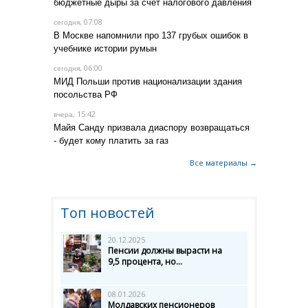
бюджетные дыры за счёт налогового давления
, 07:08
сегодня
В Москве напомнили про 137 грубых ошибок в
учебнике истории румын
, 06:00
сегодня
МИД Польши против национализации здания
посольства РФ
, 15:42
вчера
Майя Санду призвала диаспору возвращаться
- будет кому платить за газ
Все материалы →
Топ новостей
20.12.2025
Пенсии должны вырасти на
9,5 процента, но...
08.01.2026
Молдавских пенсионеров