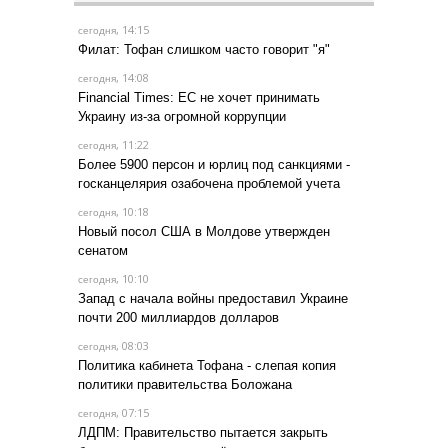
, 14:15
сегодня
Филат: Тофан слишком часто говорит "я"
, 14:08
сегодня
Financial Times: ЕС не хочет принимать
Украину из-за огромной коррупции
, 11:22
сегодня
Более 5900 персон и юрлиц под санкциями -
госканцелярия озабочена проблемой учета
, 10:18
сегодня
Новый посол США в Молдове утвержден
сенатом
, 10:10
сегодня
Запад с начала войны предоставил Украине
почти 200 миллиардов долларов
, 08:03
сегодня
Политика кабинета Тофана - слепая копия
политики правительства Боложана
, 07:15
сегодня
ЛДПМ: Правительство пытается закрыть