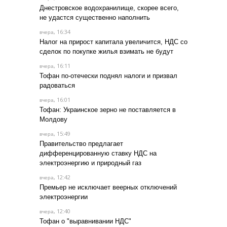
Днестровское водохранилище, скорее всего,
не удастся существенно наполнить
, 16:34
вчера
Налог на прирост капитала увеличится, НДС со
сделок по покупке жилья взимать не будут
, 16:11
вчера
Тофан по-отечески поднял налоги и призвал
радоваться
, 16:01
вчера
Тофан: Украинское зерно не поставляется в
Молдову
, 15:49
вчера
Правительство предлагает
дифференцированную ставку НДС на
электроэнергию и природный газ
, 12:42
вчера
Премьер не исключает веерных отключений
электроэнергии
, 12:40
вчера
Тофан о "выравнивании НДС"