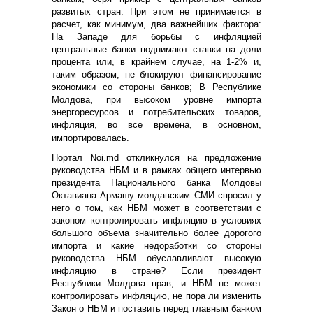
развитых стран. При этом не принимается в
расчет, как минимум, два важнейших фактора:
На Западе для борьбы с инфляцией
центральные банки поднимают ставки на доли
процента или, в крайнем случае, на 1-2% и,
таким образом, не блокируют финансирование
экономики со стороны банков; В Республике
Молдова, при высоком уровне импорта
энергоресурсов и потребительских товаров,
инфляция, во все времена, в основном,
импортировалась.
Портал Noi.md откликнулся на предложение
руководства НБМ и в рамках общего интервью
президента Национального банка Молдовы
Октавиана Армашу молдавским СМИ спросил у
него о том, как НБМ может в соответствии с
законом контролировать инфляцию в условиях
большого объема значительно более дорогого
импорта и какие недоработки со стороны
руководства НБМ обуславливают высокую
инфляцию в стране? Если президент
Республики Молдова прав, и НБМ не может
контролировать инфляцию, не пора ли изменить
Закон о НБМ и поставить перед главным банком