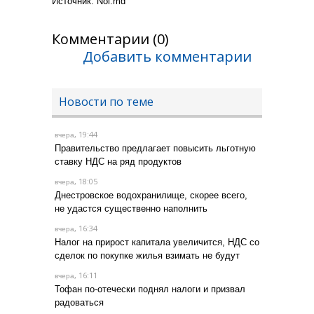
Источник:
N
oi.md
Комментарии (0)
Добавить комментарии
Новости по теме
, 19:44
вчера
Правительство предлагает повысить льготную
ставку НДС на ряд продуктов
, 18:05
вчера
Днестровское водохранилище, скорее всего,
не удастся существенно наполнить
, 16:34
вчера
Налог на прирост капитала увеличится, НДС со
сделок по покупке жилья взимать не будут
, 16:11
вчера
Тофан по-отечески поднял налоги и призвал
радоваться