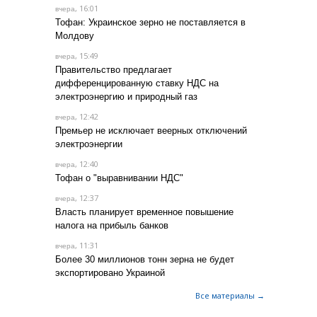
, 16:01
вчера
Тофан: Украинское зерно не поставляется в
Молдову
, 15:49
вчера
Правительство предлагает
дифференцированную ставку НДС на
электроэнергию и природный газ
, 12:42
вчера
Премьер не исключает веерных отключений
электроэнергии
, 12:40
вчера
Тофан о "выравнивании НДС"
, 12:37
вчера
Власть планирует временное повышение
налога на прибыль банков
, 11:31
вчера
Более 30 миллионов тонн зерна не будет
экспортировано Украиной
Все материалы →