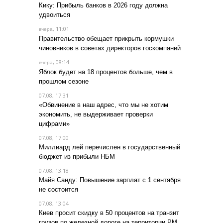
Кику: Прибыль банков в 2026 году должна
удвоиться
, 11:01
вчера
Правительство обещает прикрыть кормушки
чиновников в советах директоров госкомпаний
, 08:14
вчера
Яблок будет на 18 процентов больше, чем в
прошлом сезоне
07.08, 17:31
«Обвинение в наш адрес, что мы не хотим
экономить, не выдерживает проверки
цифрами»
07.08, 17:00
Миллиард лей перечислен в государственный
бюджет из прибыли НБМ
07.08, 13:18
Майя Санду: Повышение зарплат с 1 сентября
не состоится
07.08, 13:04
Киев просит скидку в 50 процентов на транзит
грузов по железной дороге на территории РМ