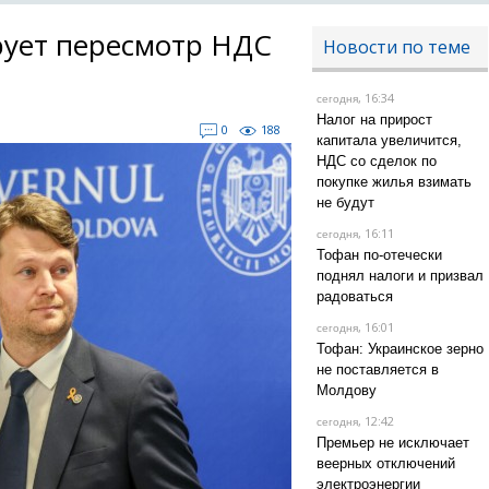
рует пересмотр НДС
Новости по теме
, 16:34
сегодня
Налог на прирост
0
188
капитала увеличится,
НДС со сделок по
покупке жилья взимать
не будут
, 16:11
сегодня
Тофан по-отечески
поднял налоги и призвал
радоваться
, 16:01
сегодня
Тофан: Украинское зерно
не поставляется в
Молдову
, 12:42
сегодня
Премьер не исключает
веерных отключений
электроэнергии