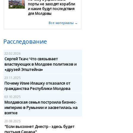
порты не заходят корабли
и какие будут последствия
для Молдовы
Все материалы →
Расследование
22.02.2026
Сергей Ткач: Что связывает
властвующих в Молдове политиков и
«друзей Эпштейна»
23.11.2025
Почему Илие Илашку отказался от
гражданства Республики Молдова
03.10.2025
Молдавская семья построила бизнес-
империю в Румынии и засветилась на
взятке
20.08.2025
"Если высохнет Днестр - здесь будет
пустыня Сахара"