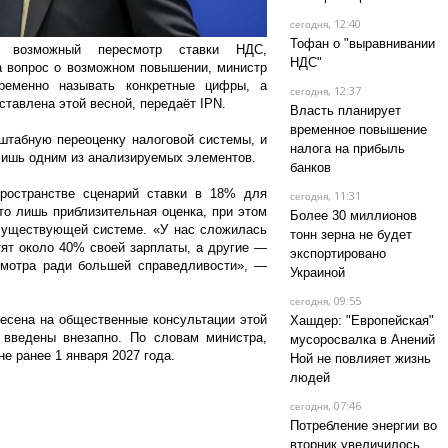
, 12:40
сегодня
Тофан о "выравнивании
т возможный пересмотр ставки НДС,
НДС"
а вопрос о возможном повышении, министр
ременно называть конкретные цифры, а
, 12:37
сегодня
ставлена этой весной, передаёт IPN.
Власть планирует
временное повышение
штабную переоценку налоговой системы, и
налога на прибыль
лишь одним из анализируемых элементов.
банков
ространстве сценарий ставки в 18% для
, 11:31
сегодня
то лишь приблизительная оценка, при этом
Более 30 миллионов
существующей системе. «У нас сложилась
тонн зерна не будет
тят около 40% своей зарплаты, а другие —
экспортировано
смотра ради большей справедливости», —
Украиной
, 09:55
сегодня
есена на общественные консультации этой
Хашдер: "Европейская"
 введены внезапно. По словам министра,
мусоросвалка в Анений
е ранее 1 января 2027 года.
Ной не повлияет жизнь
людей
, 07:46
сегодня
Потребление энергии во
вторник увеличилось