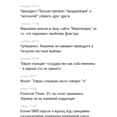
, 16:15
сегодня
Президент Польши призвал "бандеровцев" и
"москалей" убивать друг друга
, 11:38
сегодня
Вершинин внесен в базу сайта "Миротворец" за
то, что поднимал проблему Днестра
, 08:15
сегодня
Чубашенко: Кишинев не намерен проводить в
Гагаузии честные выборы
, 07:43
сегодня
Тофан отрицает государство как собственника
- в европе это не принято
, 14:15
вчера
Филат: Тофан слишком часто говорит "я"
, 14:08
вчера
Financial Times: ЕС не хочет принимать
Украину из-за огромной коррупции
, 11:22
вчера
Более 5900 персон и юрлиц под санкциями -
госканцелярия озабочена проблемой учета