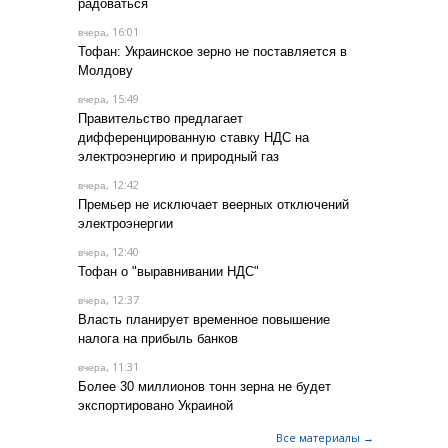
радоваться
, 16:01
вчера
Тофан: Украинское зерно не поставляется в
Молдову
, 15:49
вчера
Правительство предлагает
дифференцированную ставку НДС на
электроэнергию и природный газ
, 12:42
вчера
Премьер не исключает веерных отключений
электроэнергии
, 12:40
вчера
Тофан о "выравнивании НДС"
, 12:37
вчера
Власть планирует временное повышение
налога на прибыль банков
, 11:31
вчера
Более 30 миллионов тонн зерна не будет
экспортировано Украиной
Все материалы →