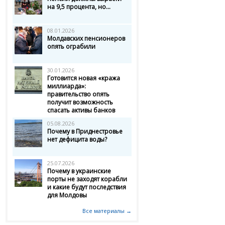
на 9,5 процента, но...
08.01.2026
Молдавских пенсионеров
опять ограбили
30.01.2026
Готовится новая «кража
миллиарда»:
правительство опять
получит возможность
спасать активы банков
05.08.2026
Почему в Приднестровье
нет дефицита воды?
25.07.2026
Почему в украинские
порты не заходят корабли
и какие будут последствия
для Молдовы
Все материалы →