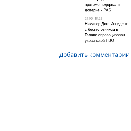
протеже подорвали
доверие к PAS
29.05, 18:32
Никушор Дан: Инцидент
с беспилотником в
Галаце спровоцирован
украинской ПВО
Добавить комментарии