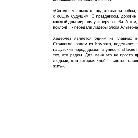
«Сегодня мы вместе - под открытым небом, 
с общим будущим. С праздником, дорогие 
каждый дом мир, силу и веру в себя. А тем
поклон!», - передали лидеры блока Альтерна
Хедерлез является одним из главных ве
Стояногло, родом из Комрата, поделился, 
гагаузский народ дышит в унисон. «Пахне
тех, кто рядом. Для меня это не просто п
людьми, для которых хлеб — святое, слов
жить».