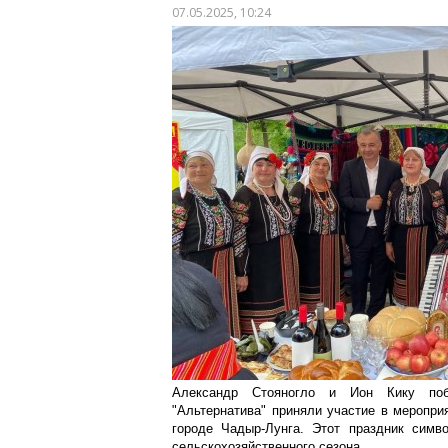
07.05.2025, 10:24
Александр Стояногло и Ион Кику поб
"Альтернатива" приняли участие в меропри
городе Чадыр-Лунга. Этот праздник симв
сельскохозяйственного сезона.