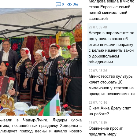
Молдова вошла в число
0
369
стран Европы с самой
низкой минимальной
зарплатой
29.07, 08:48
Афера в парламенте: за
одну ночь в закон об
этике вписали поправку
с целью изменить закон
о добровольном
объединении
27.07, 18:26
Министерство культуры
хочет отобрать 10
миллионов у театров на
праздник независимости
23.07, 10:16
С кем Анка Драгу спит
на работе?
ывали в Чадыр-Лунге. Лидеры блока
16.07, 16:19
ятиях, посвящённых празднику Хедерлез в
Обвинение просит
олизирует приход весны и начало нового
продлить меру