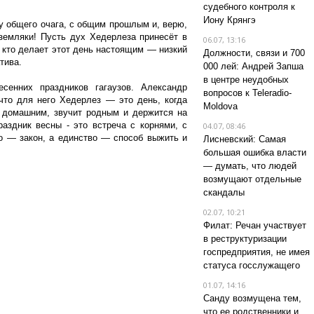
судебного контроля к
Иону Крянгэ
у общего очага, с общим прошлым и, верю,
земляки! Пусть дух Хедерлеза принесёт в
06.07, 13:16
, кто делает этот день настоящим — низкий
Должности, связи и 700
тива.
000 лей: Андрей Запша
в центре неудобных
сенних праздников гагаузов. Александр
вопросов к Teleradio-
что для него Хедерлез — это день, когда
Moldova
т домашним, звучит родным и держится на
раздник весны - это встреча с корнями, с
04.07, 08:46
о — закон, а единство — способ выжить и
Лисневский: Самая
большая ошибка власти
— думать, что людей
возмущают отдельные
скандалы
02.07, 10:21
Филат: Речан участвует
в реструктуризации
госпредприятия, не имея
статуса госслужащего
01.07, 14:16
Санду возмущена тем,
что ее родственники и