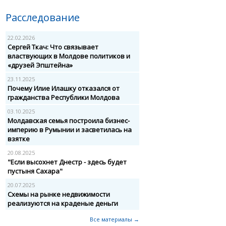
Расследование
22.02.2026
Сергей Ткач: Что связывает
властвующих в Молдове политиков и
«друзей Эпштейна»
23.11.2025
Почему Илие Илашку отказался от
гражданства Республики Молдова
03.10.2025
Молдавская семья построила бизнес-
империю в Румынии и засветилась на
взятке
20.08.2025
"Если высохнет Днестр - здесь будет
пустыня Сахара"
20.07.2025
Схемы на рынке недвижимости
реализуются на краденые деньги
Все материалы →