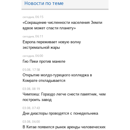
Новости по теме
, 06:15
сегодня
«Сокращение численности населения Земли
вдвое может спасти планету»
, 06:11
сегодня
Европа переживает новую волну
экстремальной жары
, 06:00
сегодня
Гио Пики против манеле
05.08, 17:58
Открытие молдо-турецкого колледжа в
Комрате откладывается
03.08, 08:19
Чимпоеш: Гораздо легче снести памятник, чем
построить завод
03.08, 07:43
Дни диаспоры проводятся с понедельника
03.08, 06:00
В Китае появился рынок аренды человеческих