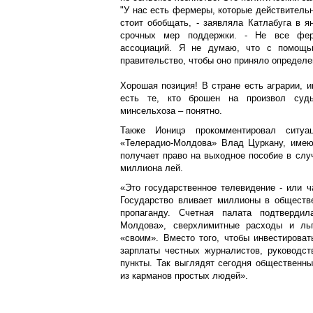
"У нас есть фермеры, которые действительн
стоит обобщать, - заявляла Катлабуга в ян
срочных мер поддержки. - Не все фер
ассоциаций. Я не думаю, что с помощь
правительство, чтобы оно приняло определе
Хорошая позиция! В стране есть аграрии, 
есть те, кто брошен на произвол судь
минсельхоза – понятно.
Также Ионицэ прокомментировал ситуа
«Телерадио-Молдова» Влад Цуркану, имею
получает право на выходное пособие в слу
миллиона лей.
«Это государственное телевидение - или ч
Государство вливает миллионы в обществ
пропаганду. Счетная палата подтверди
Молдова», сверхлимитные расходы и льг
«своим». Вместо того, чтобы инвестироват
зарплаты честных журналистов, руководст
пункты. Так выглядят сегодня общественн
из карманов простых людей».