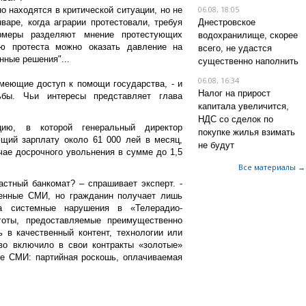
06.08, 18:05
о находятся в критической ситуации, но не
варе, когда аграрии протестовали, требуя
Днестровское
меры разделяют мнение протестующих
водохранилище, скорее
ю протеста можно оказать давление на
всего, не удастся
нные решения"...
существенно наполнить
06.08, 16:34
имеющие доступ к помощи государства, - и
Налог на прирост
бы. Чьи интересы представляет глава
капитала увеличится,
НДС со сделок по
цию, в которой генеральный директор
покупке жилья взимать
щий зарплату около 61 000 лей в месяц,
не будут
чае досрочного увольнения в сумме до 1,5
Все материалы →
астный банкомат? – спрашивает эксперт. -
енные СМИ, но гражданин получает лишь
ла системные нарушения в «Телерадио-
оты, предоставляемые преимущественно
ь в качественный контент, технологии или
во включило в свои контракты «золотые»
ые СМИ: партийная роскошь, оплачиваемая