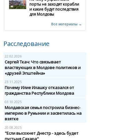
порты не заходят корабли
и какие будут последствия
для Молдовы
Все материалы →
Расследование
22.02.2026
Сергей Ткач: Что связывает
властвующих в Молдове политиков и
«друзей Эпштейна»
23.11.2025
Почему Илие Илашку отказался от
гражданства Республики Молдова
03.10.2025
Молдавская семья построила бизнес-
империю в Румынии и засветилась на
взятке
20.08.2025
"Если высохнет Днестр - здесь будет
пустыня Сахара"