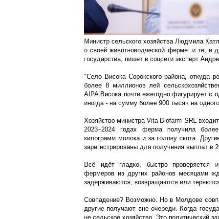
Министр сельского хозяйства Людмила Катла
о своей животноводческой ферме: и те, и 
государства, пишет в соцсети эксперт Андре
"Село Висока Сорокского района, откуда р
более 8 миллионов лей сельскохозяйстве
AIPA Висока почти ежегодно фигурирует с о
иногда - на сумму более 900 тысяч на одног
Хозяйство министра Vita-Biofarm SRL входи
2023–2024 годах ферма получила боле
килограмм молока и за голову скота. Други
зарегистрированы для получения выплат в 2
Всё идёт гладко, быстро проверяется и
фермеров из других районов месяцами жд
задерживаются, возвращаются или теряютс
Совпадение? Возможно. Но в Молдове совп
другие получают вне очереди. Когда госуда
не сельское хозяйство. Это политический за