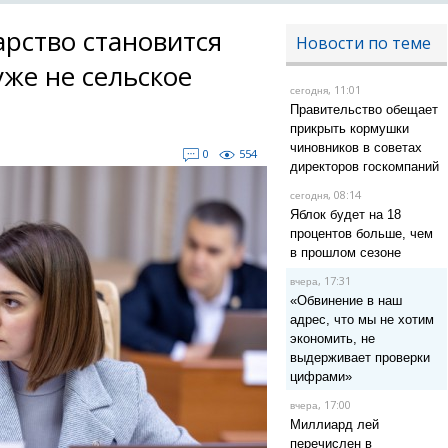
арство становится
Новости по теме
уже не сельское
, 11:01
сегодня
Правительство обещает
прикрыть кормушки
чиновников в советах
0
554
директоров госкомпаний
, 08:14
сегодня
Яблок будет на 18
процентов больше, чем
в прошлом сезоне
, 17:31
вчера
«Обвинение в наш
адрес, что мы не хотим
экономить, не
выдерживает проверки
цифрами»
, 17:00
вчера
Миллиард лей
перечислен в