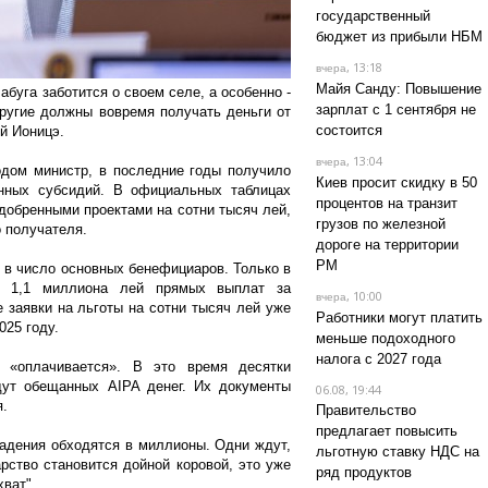
государственный
бюджет из прибыли НБМ
, 13:18
вчера
Майя Санду: Повышение
буга заботится о своем селе, а особенно -
зарплат с 1 сентября не
другие должны вовремя получать деньги от
состоится
й Ионицэ.
, 13:04
вчера
одом министр, в последние годы получило
Киев просит скидку в 50
нных субсидий. В официальных таблицах
процентов на транзит
добренными проектами на сотни тысяч лей,
грузов по железной
о получателя.
дороге на территории
РМ
т в число основных бенефициаров. Только в
е 1,1 миллиона лей прямых выплат за
, 10:00
вчера
е заявки на льготы на сотни тысяч лей уже
Работники могут платить
025 году.
меньше подоходного
налога с 2027 года
 «оплачивается». В это время десятки
ут обещанных AIPA денег. Их документы
06.08, 19:44
я.
Правительство
предлагает повысить
адения обходятся в миллионы. Одни ждут,
льготную ставку НДС на
рство становится дойной коровой, это уже
ряд продуктов
хват".