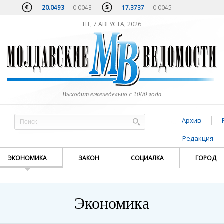
20.0493
-0.0043
17.3737
-0.0045
ПТ, 7 АВГУСТА, 2026
Выходит еженедельно с 2000 года
Архив
Редакция
ЭКОНОМИКА
ЗАКОН
СОЦИАЛКА
ГОРОД
Экономика