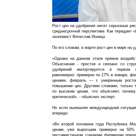
Рост цен на удобрения несет серьезные рис
среднесрочной перспективе. Как передает 
экономист Вячеслав Ионицэ.
По его словам, в марте рост цен в мире на
«Однако на данном этапе прямое воздейс
Объяснение - простое и связано со стру
удобрений импортируется в первом кв
равномерно: примерно по 17% в январе, фе
ценами, февраль — с умеренным ростом
повышение цен. Другими словами, только т
по высоким ценам, что объясняет, почем
критической», - объяснил эксперт.
Но если нынешняя международная ситуация
впереди.
«Во второй половине года Республика Мо
ценам, уже выросшим примерно на 50% 
пессимистичном сценарии фермерам приде