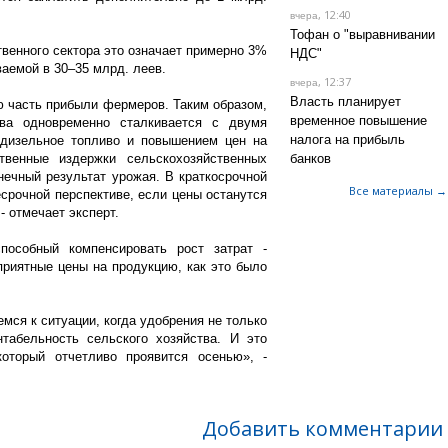
, 12:40
вчера
Тофан о "выравнивании
венного сектора это означает примерно 3%
НДС"
ваемой в 30–35 млрд. леев.
, 12:37
вчера
Власть планирует
 часть прибыли фермеров. Таким образом,
временное повышение
ва одновременно сталкивается с двумя
налога на прибыль
 дизельное топливо и повышением цен на
твенные издержки сельскохозяйственных
банков
онечный результат урожая. В краткосрочной
Все материалы →
срочной перспективе, если цены останутся
- отмечает эксперт.
пособный компенсировать рост затрат -
приятные цены на продукцию, как это было
мся к ситуации, когда удобрения не только
табельность сельского хозяйства. И это
который отчетливо проявится осенью», -
Добавить комментарии