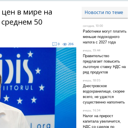
 цен в мире на
Новости по теме
 среднем 50
, 10:00
сегодня
Работники могут платить
меньше подоходного
налога с 2027 года
0
206
, 19:44
вчера
Правительство
предлагает повысить
льготную ставку НДС на
ряд продуктов
, 18:05
вчера
Днестровское
водохранилище, скорее
всего, не удастся
существенно наполнить
, 16:34
вчера
Налог на прирост
капитала увеличится,
НДС со сделок по