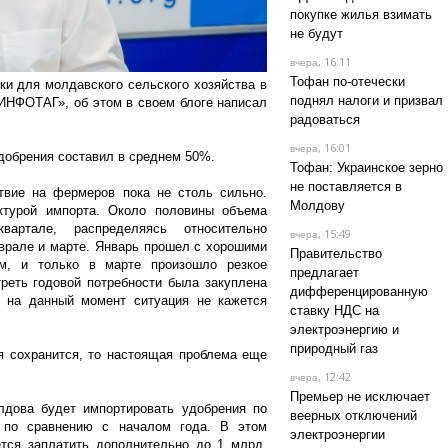
покупке жилья взимать
не будут
, 16:11
вчера
Тофан по-отечески
ки для молдавского сельского хозяйства в
поднял налоги и призвал
«ИНФОТАГ», об этом в своем блоге написал
радоваться
, 16:01
вчера
 удобрения составил в среднем 50%.
Тофан: Украинское зерно
не поставляется в
твие на фермеров пока не столь сильно.
Молдову
ктурой импорта. Около половины объема
артале, распределяясь относительно
, 15:49
вчера
врале и марте. Январь прошел с хорошими
Правительство
, и только в марте произошло резкое
предлагает
реть годовой потребности была закуплена
дифференцированную
у на данный момент ситуация не кажется
ставку НДС на
электроэнергию и
природный газ
 сохранится, то настоящая проблема еще
, 12:42
вчера
Премьер не исключает
лдова будет импортировать удобрения по
веерных отключений
по сравнению с началом года. В этом
электроэнергии
тся заплатить дополнительно до 1 млрд.