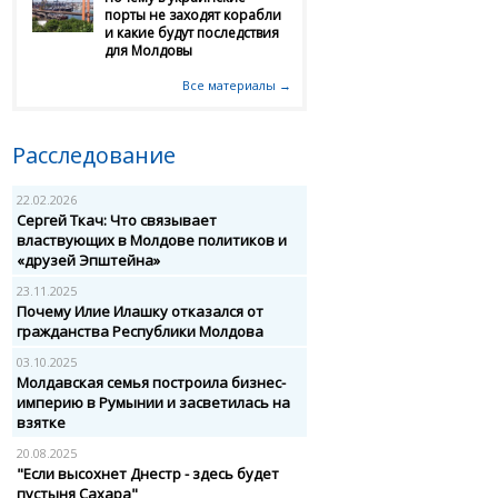
порты не заходят корабли
и какие будут последствия
для Молдовы
Все материалы →
Расследование
22.02.2026
Сергей Ткач: Что связывает
властвующих в Молдове политиков и
«друзей Эпштейна»
23.11.2025
Почему Илие Илашку отказался от
гражданства Республики Молдова
03.10.2025
Молдавская семья построила бизнес-
империю в Румынии и засветилась на
взятке
20.08.2025
"Если высохнет Днестр - здесь будет
пустыня Сахара"