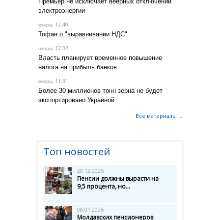
Премьер не исключает веерных отключений
электроэнергии
, 12:40
вчера
Тофан о "выравнивании НДС"
, 12:37
вчера
Власть планирует временное повышение
налога на прибыль банков
, 11:31
вчера
Более 30 миллионов тонн зерна не будет
экспортировано Украиной
Все материалы →
Топ новостей
20.12.2025
Пенсии должны вырасти на
9,5 процента, но...
08.01.2026
Молдавских пенсионеров