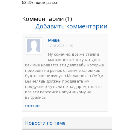
52,3% годом ранее.
Комментарии (1)
Добавить комментарии
Миша
12.08.2025 11:50
Ну конечно, все же стали в
магазине всё покупать,вот
как мне нравятся эти далпаебы которые
приходят на рынок с таким епалом как
будто они не живут в Молдове а в ОАЭ,и
мы челядь должны продавать им
продукцию чуть ли не за даром,так что
все эти карточки напуй никому не
высрались
ОТВЕТИТЬ
Новости по теме