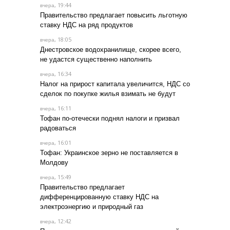
, 19:44
вчера
Правительство предлагает повысить льготную
ставку НДС на ряд продуктов
, 18:05
вчера
Днестровское водохранилище, скорее всего,
не удастся существенно наполнить
, 16:34
вчера
Налог на прирост капитала увеличится, НДС со
сделок по покупке жилья взимать не будут
, 16:11
вчера
Тофан по-отечески поднял налоги и призвал
радоваться
, 16:01
вчера
Тофан: Украинское зерно не поставляется в
Молдову
, 15:49
вчера
Правительство предлагает
дифференцированную ставку НДС на
электроэнергию и природный газ
, 12:42
вчера