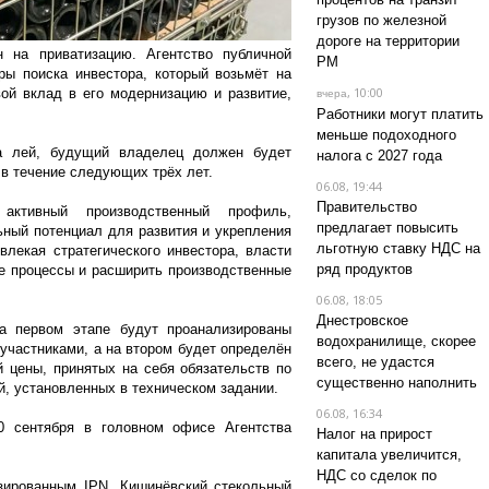
грузов по железной
дороге на территории
 на приватизацию. Агентство публичной
РМ
ры поиска инвестора, который возьмёт на
, 10:00
ой вклад в его модернизацию и развитие,
вчера
Работники могут платить
меньше подоходного
а лей, будущий владелец должен будет
налога с 2027 года
 в течение следующих трёх лет.
06.08, 19:44
Правительство
ктивный производственный профиль,
предлагает повысить
ный потенциал для развития и укрепления
льготную ставку НДС на
влекая стратегического инвестора, власти
ряд продуктов
е процессы и расширить производственные
06.08, 18:05
Днестровское
а первом этапе будут проанализированы
водохранилище, скорее
участниками, а на втором будет определён
всего, не удастся
 цены, принятых на себя обязательств по
существенно наполнить
, установленных в техническом задании.
06.08, 16:34
0 сентября в головном офисе Агентства
Налог на прирост
капитала увеличится,
НДС со сделок по
зированным IPN, Кишинёвский стекольный