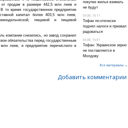
покупке жилья взимать
 от продаж в размере 442,5 млн леев и
не будут
В то время государственное предприятие
ставной капитал более 403,5 млн леев,
06.08, 16:11
 винодельческой, пищевой и пищевой
Тофан по-отечески
поднял налоги и призвал
радоваться
ль компании снизились, но завод сохранил
06.08, 16:01
вои обязательства перед государственным
Тофан: Украинское зерно
 млн леев, и предприятие перечислило в
не поставляется в
Молдову
Все материалы →
Добавить комментарии