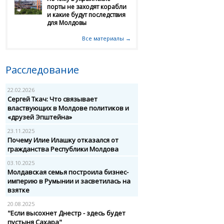
порты не заходят корабли
и какие будут последствия
для Молдовы
Все материалы →
Расследование
22.02.2026
Сергей Ткач: Что связывает
властвующих в Молдове политиков и
«друзей Эпштейна»
23.11.2025
Почему Илие Илашку отказался от
гражданства Республики Молдова
03.10.2025
Молдавская семья построила бизнес-
империю в Румынии и засветилась на
взятке
20.08.2025
"Если высохнет Днестр - здесь будет
пустыня Сахара"