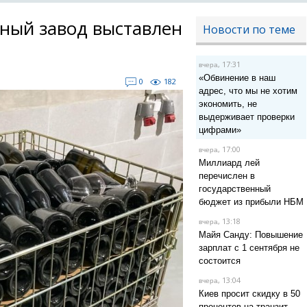
ный завод выставлен
Новости по теме
, 17:31
вчера
«Обвинение в наш
0
182
адрес, что мы не хотим
экономить, не
выдерживает проверки
цифрами»
, 17:00
вчера
Миллиард лей
перечислен в
государственный
бюджет из прибыли НБМ
, 13:18
вчера
Майя Санду: Повышение
зарплат с 1 сентября не
состоится
, 13:04
вчера
Киев просит скидку в 50
процентов на транзит