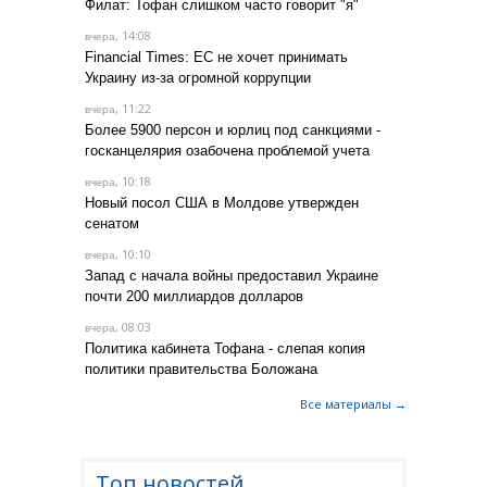
Филат: Тофан слишком часто говорит "я"
, 14:08
вчера
Financial Times: ЕС не хочет принимать
Украину из-за огромной коррупции
, 11:22
вчера
Более 5900 персон и юрлиц под санкциями -
госканцелярия озабочена проблемой учета
, 10:18
вчера
Новый посол США в Молдове утвержден
сенатом
, 10:10
вчера
Запад с начала войны предоставил Украине
почти 200 миллиардов долларов
, 08:03
вчера
Политика кабинета Тофана - слепая копия
политики правительства Боложана
Все материалы →
Топ новостей