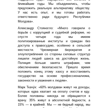
ближайшие годы. Мы объединились, чтобы
предложить реальную альтернативу обществу.
У нас есть опыт, и мы готовы работать
ответственно ради будущего Республики
Молдова».
Александр Стояногло: «Много говорили о
борьбе с коррупцией и судебной реформе, но
спустя четыре года мы имеем
политизированные институты и граждан без
доступа к правосудию, особенно в сельской
местности. Чрезмерная бюрократия и
злоупотребления со стороны силовых структур
лишили людей шанса на достойную жизнь.
Полиция больше занята штрафами, чем
обеспечением безопасности. Пришло время
положить конец этому хаосу и восстановить
государство на основе профессионализма,
законности и уважения к людям».
Марк Ткачу́к: «60% молдаван живут на доходы,
которых едва хватает на оплату счетов и еду.
Более половины никогда не обращаются к
врачу. 35% живут в абсолютной бедности, а
15% — в крайней. Мы — не бедный народ, мы