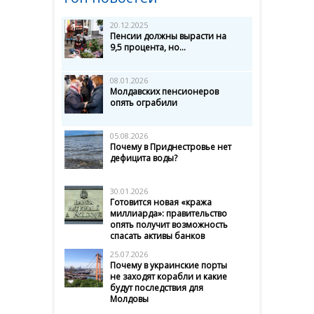
20.12.2025
Пенсии должны вырасти на
9,5 процента, но...
08.01.2026
Молдавских пенсионеров
опять ограбили
05.08.2026
Почему в Приднестровье нет
дефицита воды?
30.01.2026
Готовится новая «кража
миллиарда»: правительство
опять получит возможность
спасать активы банков
25.07.2026
Почему в украинские порты
не заходят корабли и какие
будут последствия для
Молдовы