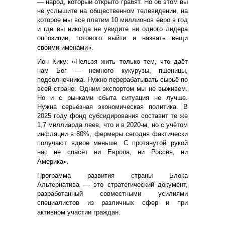
— народ, который открыто грабят. Но об этом вы
не услышите на общественном телевидении, на
которое мы все платим 10 миллионов евро в год
и где вы никогда не увидите ни одного лидера
оппозиции, готового выйти и назвать вещи
своими именами».
Ион Кику: «Нельзя жить только тем, что даёт
нам Бог — немного кукурузы, пшеницы,
подсолнечника. Нужно перерабатывать сырьё по
всей стране. Одним экспортом мы не выживем.
Но и с рынками сбыта ситуация не лучше.
Нужна серьёзная экономическая политика. В
2025 году фонд субсидирования составит те же
1,7 миллиарда леев, что и в 2020-м, но с учётом
инфляции в 80%, фермеры сегодня фактически
получают вдвое меньше. С протянутой рукой
нас не спасёт ни Европа, ни Россия, ни
Америка».
Программа развития страны Блока
Альтернатива — это стратегический документ,
разработанный совместными усилиями
специалистов из различных сфер и при
активном участии граждан.