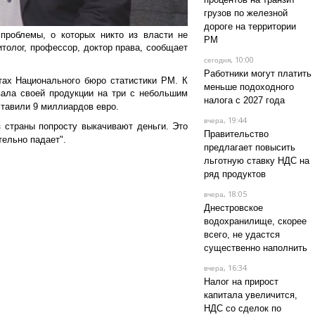
грузов по железной
дороге на территории
проблемы, о которых никто из власти не
РМ
итолог, профессор, доктор права, сообщает
, 10:00
сегодня
Работники могут платить
ах Национального бюро статистики РМ. К
меньше подоходного
вала своей продукции на три с небольшим
налога с 2027 года
ставили 9 миллиардов евро.
, 19:44
вчера
 страны попросту выкачивают деньги. Это
Правительство
тельно падает".
предлагает повысить
льготную ставку НДС на
ряд продуктов
, 18:05
вчера
Днестровское
водохранилище, скорее
всего, не удастся
существенно наполнить
, 16:34
вчера
Налог на прирост
капитала увеличится,
НДС со сделок по