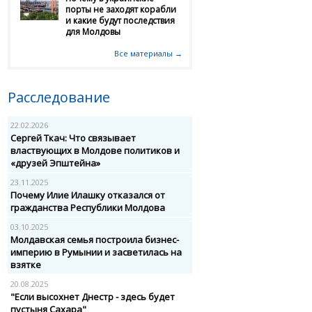
порты не заходят корабли
и какие будут последствия
для Молдовы
Все материалы →
Расследование
22.02.2026
Сергей Ткач: Что связывает
властвующих в Молдове политиков и
«друзей Эпштейна»
23.11.2025
Почему Илие Илашку отказался от
гражданства Республики Молдова
03.10.2025
Молдавская семья построила бизнес-
империю в Румынии и засветилась на
взятке
20.08.2025
"Если высохнет Днестр - здесь будет
пустыня Сахара"