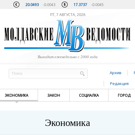
20.0493
-0.0043
17.3737
-0.0045
ПТ, 7 АВГУСТА, 2026
Выходит еженедельно с 2000 года
Архив
Редакция
ЭКОНОМИКА
ЗАКОН
СОЦИАЛКА
ГОРОД
Экономика