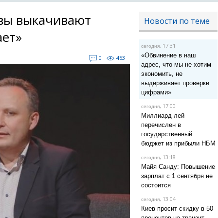
вы выкачивают
Новости по теме
ает»
, 17:31
сегодня
«Обвинение в наш
0
453
адрес, что мы не хотим
экономить, не
выдерживает проверки
цифрами»
, 17:00
сегодня
Миллиард лей
перечислен в
государственный
бюджет из прибыли НБМ
, 13:18
сегодня
Майя Санду: Повышение
зарплат с 1 сентября не
состоится
, 13:04
сегодня
Киев просит скидку в 50
процентов на транзит