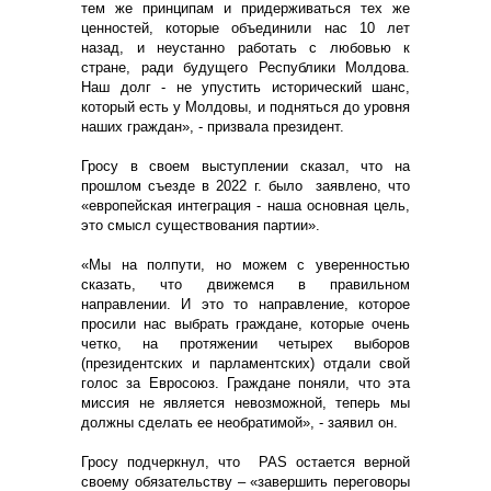
тем же принципам и придерживаться тех же
ценностей, которые объединили нас 10 лет
назад, и неустанно работать с любовью к
стране, ради будущего Республики Молдова.
Наш долг - не упустить исторический шанс,
который есть у Молдовы, и подняться до уровня
наших граждан», - призвала президент.
Гросу в своем выступлении сказал, что на
прошлом съезде в 2022 г. было заявлено, что
«европейская интеграция - наша основная цель,
это смысл существования партии».
«Мы на полпути, но можем с уверенностью
сказать, что движемся в правильном
направлении. И это то направление, которое
просили нас выбрать граждане, которые очень
четко, на протяжении четырех выборов
(президентских и парламентских) отдали свой
голос за Евросоюз. Граждане поняли, что эта
миссия не является невозможной, теперь мы
должны сделать ее необратимой», - заявил он.
Гросу подчеркнул, что PAS остается верной
своему обязательству – «завершить переговоры