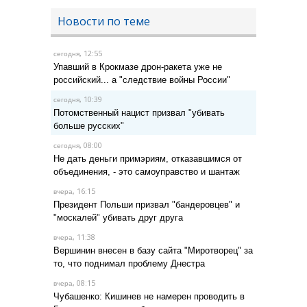
Новости по теме
, 12:55
сегодня
Упавший в Крокмазе дрон-ракета уже не
российский... а "следствие войны России"
, 10:39
сегодня
Потомственный нацист призвал "убивать
больше русских"
, 08:00
сегодня
Не дать деньги примэриям, отказавшимся от
объединения, - это самоуправство и шантаж
, 16:15
вчера
Президент Польши призвал "бандеровцев" и
"москалей" убивать друг друга
, 11:38
вчера
Вершинин внесен в базу сайта "Миротворец" за
то, что поднимал проблему Днестра
, 08:15
вчера
Чубашенко: Кишинев не намерен проводить в