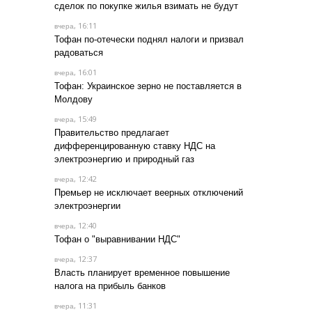
сделок по покупке жилья взимать не будут
, 16:11
вчера
Тофан по-отечески поднял налоги и призвал
радоваться
, 16:01
вчера
Тофан: Украинское зерно не поставляется в
Молдову
, 15:49
вчера
Правительство предлагает
дифференцированную ставку НДС на
электроэнергию и природный газ
, 12:42
вчера
Премьер не исключает веерных отключений
электроэнергии
, 12:40
вчера
Тофан о "выравнивании НДС"
, 12:37
вчера
Власть планирует временное повышение
налога на прибыль банков
, 11:31
вчера