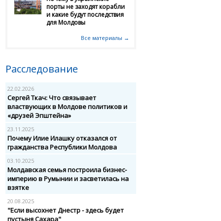
порты не заходят корабли
и какие будут последствия
для Молдовы
Все материалы →
Расследование
22.02.2026
Сергей Ткач: Что связывает
властвующих в Молдове политиков и
«друзей Эпштейна»
23.11.2025
Почему Илие Илашку отказался от
гражданства Республики Молдова
03.10.2025
Молдавская семья построила бизнес-
империю в Румынии и засветилась на
взятке
20.08.2025
"Если высохнет Днестр - здесь будет
пустыня Сахара"