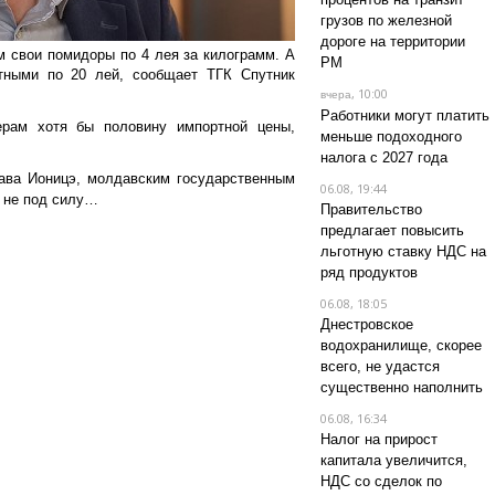
грузов по железной
дороге на территории
 свои помидоры по 4 лея за килограмм. А
РМ
ртными по 20 лей, сообщает ТГК Спутник
, 10:00
вчера
Работники могут платить
рам хотя бы половину импортной цены,
меньше подоходного
налога с 2027 года
ава Ионицэ, молдавским государственным
06.08, 19:44
 не под силу…
Правительство
предлагает повысить
льготную ставку НДС на
ряд продуктов
06.08, 18:05
Днестровское
водохранилище, скорее
всего, не удастся
существенно наполнить
06.08, 16:34
Налог на прирост
капитала увеличится,
НДС со сделок по