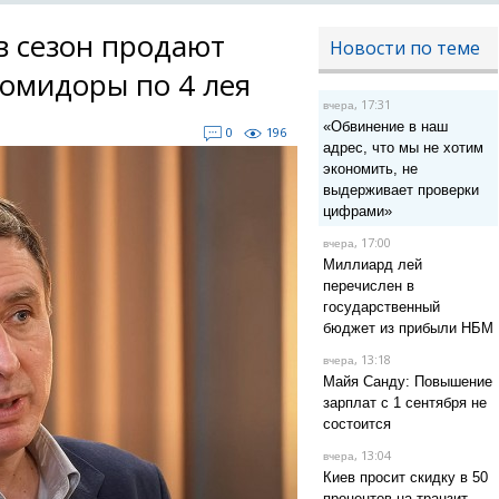
в сезон продают
Новости по теме
омидоры по 4 лея
, 17:31
вчера
«Обвинение в наш
0
196
адрес, что мы не хотим
экономить, не
выдерживает проверки
цифрами»
, 17:00
вчера
Миллиард лей
перечислен в
государственный
бюджет из прибыли НБМ
, 13:18
вчера
Майя Санду: Повышение
зарплат с 1 сентября не
состоится
, 13:04
вчера
Киев просит скидку в 50
процентов на транзит