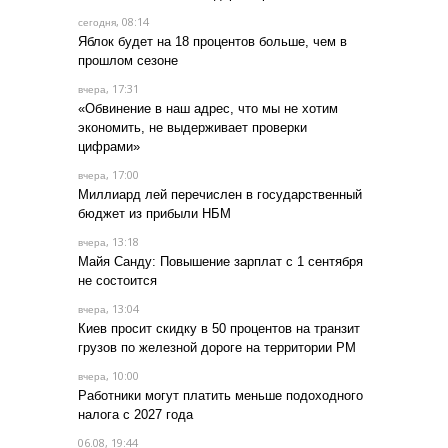
, 08:14
сегодня
Яблок будет на 18 процентов больше, чем в
прошлом сезоне
, 17:31
вчера
«Обвинение в наш адрес, что мы не хотим
экономить, не выдерживает проверки
цифрами»
, 17:00
вчера
Миллиард лей перечислен в государственный
бюджет из прибыли НБМ
, 13:18
вчера
Майя Санду: Повышение зарплат с 1 сентября
не состоится
, 13:04
вчера
Киев просит скидку в 50 процентов на транзит
грузов по железной дороге на территории РМ
, 10:00
вчера
Работники могут платить меньше подоходного
налога с 2027 года
06.08, 19:44