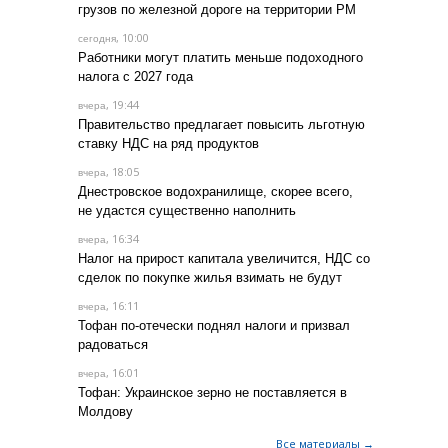
грузов по железной дороге на территории РМ
, 10:00
сегодня
Работники могут платить меньше подоходного
налога с 2027 года
, 19:44
вчера
Правительство предлагает повысить льготную
ставку НДС на ряд продуктов
, 18:05
вчера
Днестровское водохранилище, скорее всего,
не удастся существенно наполнить
, 16:34
вчера
Налог на прирост капитала увеличится, НДС со
сделок по покупке жилья взимать не будут
, 16:11
вчера
Тофан по-отечески поднял налоги и призвал
радоваться
, 16:01
вчера
Тофан: Украинское зерно не поставляется в
Молдову
Все материалы →