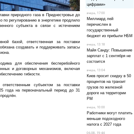
цифрами»
, 17:00
вчера
авки природного газа в Приднестровье до
Миллиард лей
во по регулированию в энергетике продлило
перечислен в
венного субъекта в связи с истечением
государственный
бюджет из прибыли НБМ
ной базой, ответственная за поставки
, 13:18
вчера
 обязана создавать и поддерживать запасы
Майя Санду: Повышение
гиона.
зарплат с 1 сентября не
состоится
одима для обеспечения бесперебойного
нных и договорных механизмов, включая
, 13:04
вчера
обеспечению гибкости.
Киев просит скидку в 50
процентов на транзит
 ответственным субъектом за поставки
грузов по железной
025 года на первоначальный период до 31
дороге на территории
 продлён.
РМ
, 10:00
вчера
Работники могут платить
меньше подоходного
налога с 2027 года
06.08, 19:44