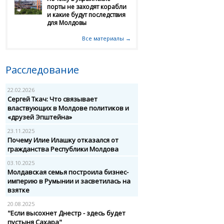
порты не заходят корабли
и какие будут последствия
для Молдовы
Все материалы →
Расследование
22.02.2026
Сергей Ткач: Что связывает
властвующих в Молдове политиков и
«друзей Эпштейна»
23.11.2025
Почему Илие Илашку отказался от
гражданства Республики Молдова
03.10.2025
Молдавская семья построила бизнес-
империю в Румынии и засветилась на
взятке
20.08.2025
"Если высохнет Днестр - здесь будет
пустыня Сахара"