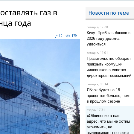
оставлять газ в
Новости по теме
нца года
, 12:20
сегодня
Кику: Прибыль банков в
0
179
2026 году должна
удвоиться
, 11:01
сегодня
Правительство обещает
прикрыть кормушки
чиновников в советах
директоров госкомпаний
, 08:14
сегодня
Яблок будет на 18
процентов больше, чем
в прошлом сезоне
, 17:31
вчера
«Обвинение в наш
адрес, что мы не хотим
экономить, не
выдерживает проверки