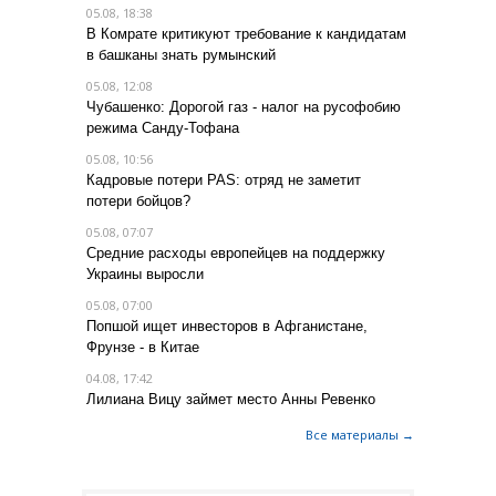
05.08, 18:38
В Комрате критикуют требование к кандидатам
в башканы знать румынский
05.08, 12:08
Чубашенко: Дорогой газ - налог на русофобию
режима Санду-Тофана
05.08, 10:56
Кадровые потери PAS: отряд не заметит
потери бойцов?
05.08, 07:07
Средние расходы европейцев на поддержку
Украины выросли
05.08, 07:00
Попшой ищет инвесторов в Афганистане,
Фрунзе - в Китае
04.08, 17:42
Лилиана Вицу займет место Анны Ревенко
Все материалы →