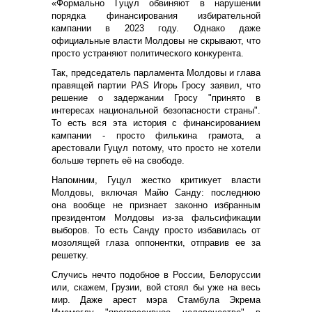
«Формально Гуцул обвиняют в нарушении
порядка финансирования избирательной
кампании в 2023 году. Однако даже
официальные власти Молдовы не скрывают, что
просто устраняют политического конкурента.
Так, председатель парламента Молдовы и глава
правящей партии PAS Игорь Гросу заявил, что
решение о задержании Гросу "принято в
интересах национальной безопасности страны".
То есть вся эта история с финансированием
кампании - просто филькина грамота, а
арестовали Гуцул потому, что просто не хотели
больше терпеть её на свободе.
Напомним, Гуцул жестко критикует власти
Молдовы, включая Майю Санду: последнюю
она вообще не признает законно избранным
президентом Молдовы из-за фальсификации
выборов. То есть Санду просто избавилась от
мозолящей глаза оппонентки, отправив ее за
решетку.
Случись нечто подобное в России, Белоруссии
или, скажем, Грузии, вой стоял бы уже на весь
мир. Даже арест мэра Стамбула Экрема