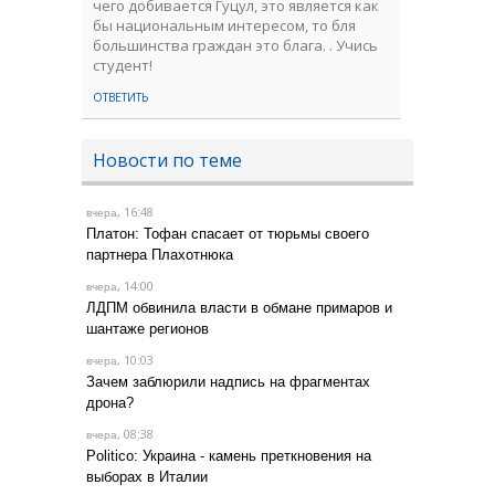
чего добивается Гуцул, это является как
бы национальным интересом, то бля
большинства граждан это блага. . Учись
студент!
ОТВЕТИТЬ
Новости по теме
, 16:48
вчера
Платон: Тофан спасает от тюрьмы своего
партнера Плахотнюка
, 14:00
вчера
ЛДПМ обвинила власти в обмане примаров и
шантаже регионов
, 10:03
вчера
Зачем заблюрили надпись на фрагментах
дрона?
, 08:38
вчера
Politico: Украина - камень преткновения на
выборах в Италии