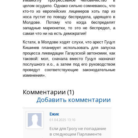
Имамоглу "прогрессивное человечество" в
целом осудило. Однако сильно сомневаюсь, что
кто-то из европейских лицемеров хоть пар из
носа пустит по поводу беспредела, царящего в
Молдове. Потому что когда беспределят
западные марионетки, то это не беспредел, а
самая что ни на есть демократия!
Кстати, в Молдове ходят слухи, что арест Гуцул
Кишинев планирует использовать для запуска
процесса ликвидации Гагаузской автономии, как
таковой: мол, сначала вместо Гуцул назначат
послушного и.о., а затем под его руководством
проведут соответствующие законодательные
изменения».
Комментарии (1)
Добавить комментарии
Ежик
01.04.2025 13:10
Если для Грогу не попадание
в следующем Парламенте