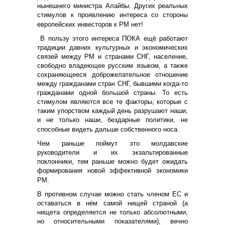
нынешнего министра Алайбы. Других реальных
стимулов к проявлению интереса со стороны
европейских инвесторов к РМ нет!
В пользу этого интереса ПОКА ещё работают
традиции давних культурных и экономических
связей между РМ и странами СНГ, население,
свободно владеющее русским языком, а также
сохраняющееся доброжелательное отношение
между гражданами стран СНГ, бывшими когда-то
гражданами одной большой страны. То есть
стимулом являются все те факторы, которые с
таким упорством каждый день разрушают наши,
и не только наши, бездарные политики, не
способные видеть дальше собственного носа.
Чем раньше поймут это молдавские
руководители и их экзальтированные
поклонники, тем раньше можно будет ожидать
формирования новой эффективной экономики
РМ.
В противном случае можно стать членом ЕС и
оставаться в нём самой нищей страной (а
нищета определяется не только абсолютными,
но относительными показателями), вечно