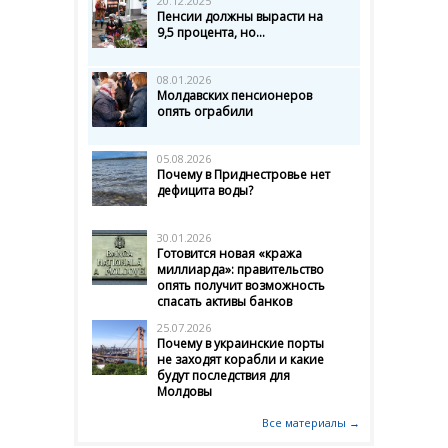
20.12.2025
Пенсии должны вырасти на
9,5 процента, но...
08.01.2026
Молдавских пенсионеров
опять ограбили
05.08.2026
Почему в Приднестровье нет
дефицита воды?
30.01.2026
Готовится новая «кража
миллиарда»: правительство
опять получит возможность
спасать активы банков
25.07.2026
Почему в украинские порты
не заходят корабли и какие
будут последствия для
Молдовы
Все материалы →