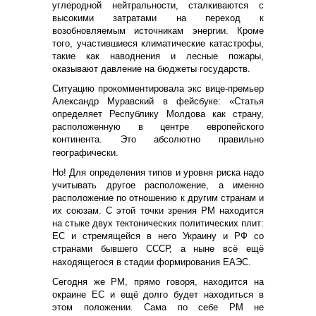
углеродной нейтральности, сталкиваются с
высокими затратами на переход к
возобновляемым источникам энергии. Кроме
того, участившиеся климатические катастрофы,
такие как наводнения и лесные пожары,
оказывают давление на бюджеты государств.
Ситуацию прокомментировала экс вице-премьер
Александр Муравский в фейсбуке: «Статья
определяет Республику Молдова как страну,
расположенную в центре европейского
континента. Это абсолютно правильно
географически.
Но! Для определения типов и уровня риска надо
учитывать другое расположение, а именно
расположение по отношению к другим странам и
их союзам. С этой точки зрения РМ находится
на стыке двух тектонических политических плит:
ЕС и стремящейся в него Украину и РФ со
странами бывшего СССР, а ныне всё ещё
находящегося в стадии формирования ЕАЭС.
Сегодня же РМ, прямо говоря, находится на
окраине ЕС и ещё долго будет находиться в
этом положении. Сама по себе РМ не