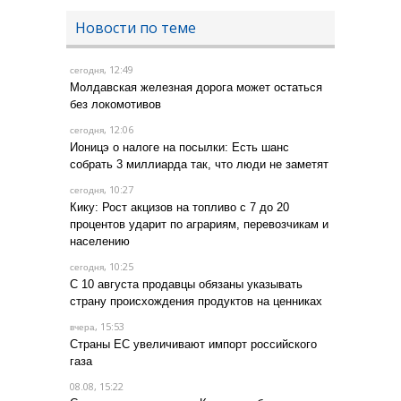
Новости по теме
, 12:49
сегодня
Молдавская железная дорога может остаться
без локомотивов
, 12:06
сегодня
Ионицэ о налоге на посылки: Есть шанс
собрать 3 миллиарда так, что люди не заметят
, 10:27
сегодня
Кику: Рост акцизов на топливо с 7 до 20
процентов ударит по аграриям, перевозчикам и
населению
, 10:25
сегодня
С 10 августа продавцы обязаны указывать
страну происхождения продуктов на ценниках
, 15:53
вчера
Страны ЕС увеличивают импорт российского
газа
08.08, 15:22