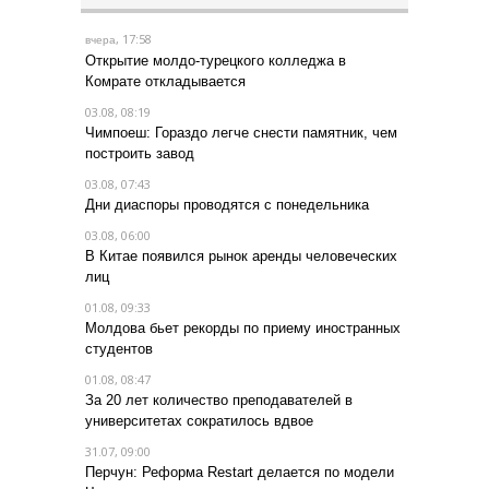
, 17:58
вчера
Открытие молдо-турецкого колледжа в
Комрате откладывается
03.08, 08:19
Чимпоеш: Гораздо легче снести памятник, чем
построить завод
03.08, 07:43
Дни диаспоры проводятся с понедельника
03.08, 06:00
В Китае появился рынок аренды человеческих
лиц
01.08, 09:33
Молдова бьет рекорды по приему иностранных
студентов
01.08, 08:47
За 20 лет количество преподавателей в
университетах сократилось вдвое
31.07, 09:00
Перчун: Реформа Restart делается по модели