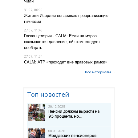
Чили
31.07, 06:00
Жители Исерлии оспаривают реорганизацию
гимназии
27.07, 11:43
Госканцелярия - CALM: Если на мэров
оказывается давление, об этом следует
сообщать
27.07, 11:34
CALM: АТР «проходит вне правовых рамок»
Все материалы →
Топ новостей
20.12.2025
Пенсии должны вырасти на
9,5 процента, но...
08.01.2026
Молдавских пенсионеров