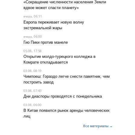
«Сокращение численности населения Земли
вдвое может спасти планету»
, 06:11
вчера
Европа переживает новую волну
экстремальной жары
, 06:00
вчера
Гио Пики против манеле
05.08, 17:58
Открытие молдо-турецкого колледжа в
Комрате откладывается
03.08, 08:19
Чимпоеш: Гораздо легче снести памятник, чем
построить завод
03.08, 07:43
Дни диаспоры проводятся с понедельника
03.08, 06:00
В Китае появился рынок аренды человеческих
лиц
Все материалы →