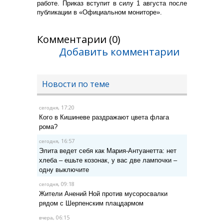
работе. Приказ вступит в силу 1 августа после
публикации в «Официальном мониторе».
Комментарии (0)
Добавить комментарии
Новости по теме
, 17:20
сегодня
Кого в Кишиневе раздражают цвета флага
рома?
, 16:57
сегодня
Элита ведет себя как Мария-Антуанетта: нет
хлеба – ешьте козонак, у вас две лампочки –
одну выключите
, 09:18
сегодня
Жители Анений Ной против мусоросвалки
рядом с Шерпенским плацдармом
, 06:15
вчера