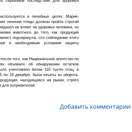
ть серьёзные последствия для здоровья
 используется в лечебных целях, Мария-
ния лечения птицы должны пройти строгий
нидазол не влиял на здоровье человека, он
изма животного до того, как продукция
иалист подчеркнула, что соблюдение этого
еров и необходимым условием защиты
осле того, как Национальное агентство по
ях объявило об обнаружении остатков
ыло уничтожено более 110 тысяч птиц, а
5 по 24 декабря, были изъяты из оборота.
родукция, находящаяся на рынке, строго
и для потребителей.
Добавить комментарии