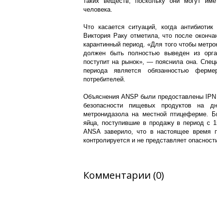
таких веществ, поскольку они могут име
человека.
Что касается ситуаций, когда антибиотик
Виктория Раку отметила, что после оконча
карантинный период. «Для того чтобы метро
должен быть полностью выведен из орган
поступит на рынок», — пояснила она. Спец
периода является обязанностью ферм
потребителей.
Объяснения ANSP были предоставлены IPN п
безопасности пищевых продуктов на дн
метронидазола на местной птицеферме. Б
яйца, поступившие в продажу в период с 1
ANSA заверило, что в настоящее время п
контролируется и не представляет опасност
Комментарии (0)