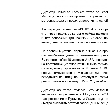
Директор Национального агентства по без
Мустяцэ прокомментировал ситуацию с
метронидазола в пробах сыворотки на одно
Как передает агентство «ИНФОТАГ», на пре
что «все продукты, которые сейчас находят
и нет оснований для паники». «Любой про
немедленно исключается из цепочки поставок
По словам Мустяцэ, первые сигналы о проб
мясокомбината дала положительный резу
Бухаресте. «Уже 10 декабря ANSA провела 
на поставляющих мясо птицы и яйца фермах,
кормов, импортированная из Украины. С 19
партии комбикормов от указанных дистриб
передвижение птиц на затронутых ферм
реализованные в период с 15 по 24 декабря»
Директор агентства отметил, что метрон
вещество, запрещенное в Молдове с 2011
лабораториями в Румынии и Италии подтве
быстро выявлять остатки запрещённых вещ