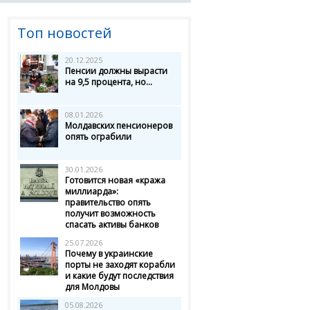
Топ новостей
20.12.2025
Пенсии должны вырасти
на 9,5 процента, но...
08.01.2026
Молдавских пенсионеров
опять ограбили
30.01.2026
Готовится новая «кража
миллиарда»:
правительство опять
получит возможность
спасать активы банков
25.07.2026
Почему в украинские
порты не заходят корабли
и какие будут последствия
для Молдовы
05.08.2026