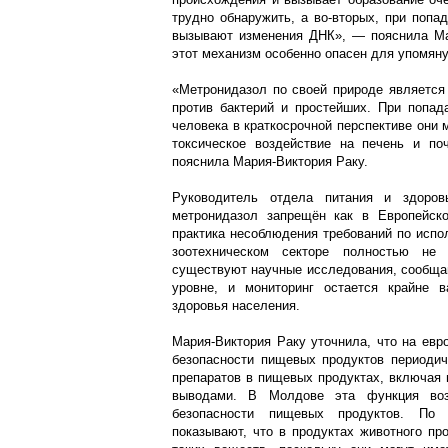
трудно обнаружить, а во-вторых, при попа
вызывают изменения ДНК», — пояснила Мар
этот механизм особенно опасен для упомян
«Метронидазол по своей природе является
против бактерий и простейших. При попада
человека в краткосрочной перспективе они 
токсическое воздействие на печень и по
пояснила Мария-Виктория Раку.
Руководитель отдела питания и здоров
метронидазол запрещён как в Европейск
практика несоблюдения требований по испо
зоотехническом секторе полностью не 
существуют научные исследования, сообща
уровне, и мониторинг остается крайне 
здоровья населения.
Мария-Виктория Раку уточнила, что на евр
безопасности пищевых продуктов периодич
препаратов в пищевых продуктах, включая м
выводами. В Молдове эта функция воз
безопасности пищевых продуктов. По 
показывают, что в продуктах животного п