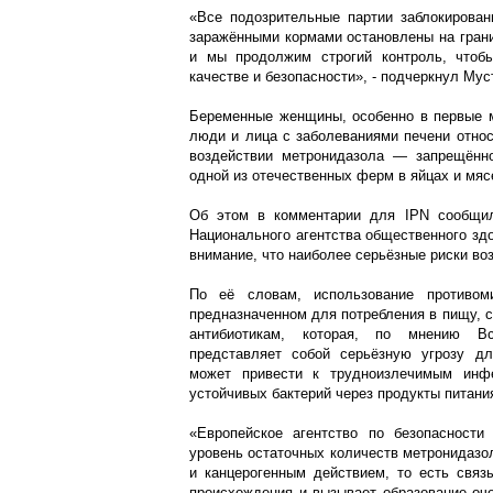
«Все подозрительные партии заблокирован
заражёнными кормами остановлены на грани
и мы продолжим строгий контроль, чтоб
качестве и безопасности», - подчеркнул Мус
Беременные женщины, особенно в первые 
люди и лица с заболеваниями печени относ
воздействии метронидазола — запрещённо
одной из отечественных ферм в яйцах и мяс
Об этом в комментарии для IPN сообщил
Национального агентства общественного зд
внимание, что наиболее серьёзные риски во
По её словам, использование противоми
предназначенном для потребления в пищу, с
антибиотикам, которая, по мнению Все
представляет собой серьёзную угрозу дл
может привести к трудноизлечимым инф
устойчивых бактерий через продукты питани
«Европейское агентство по безопасности
уровень остаточных количеств метронидазол
и канцерогенным действием, то есть связ
происхождения и вызывает образование оче