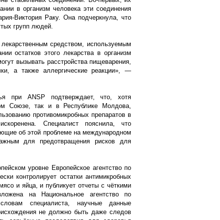
дании в организм человека эти соединения
ия-Виктория Раку. Она подчеркнула, что
утых групп людей.
 лекарственным средством, используемым
нии остатков этого лекарства в организм
могут вызывать расстройства пищеварения,
чки, а также аллергические реакции», —
ья при ANSP подтверждает, что, хотя
ом Союзе, так и в Республике Молдова,
льзованию противомикробных препаратов в
искоренена. Специалист пояснила, что
ющие об этой проблеме на международном
важным для предотвращения рисков для
опейском уровне Европейское агентство по
ески контролирует остатки антимикробных
ясо и яйца, и публикует отчеты с чёткими
ложена на Национальное агентство по
словам специалиста, научные данные
роисхождения не должно быть даже следов