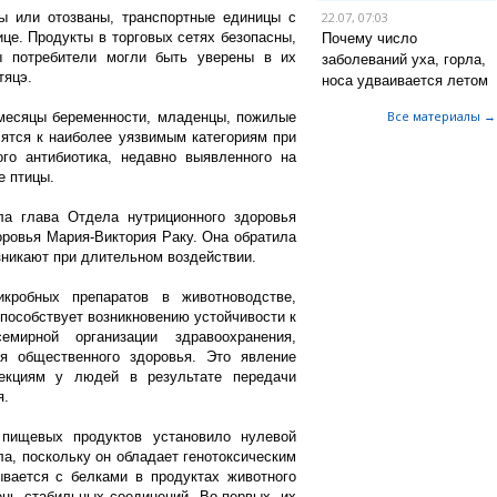
ы или отозваны, транспортные единицы с
22.07, 07:03
це. Продукты в торговых сетях безопасны,
Почему число
ы потребители могли быть уверены в их
заболеваний уха, горла,
тяцэ.
носа удваивается летом
Все материалы →
месяцы беременности, младенцы, пожилые
ятся к наиболее уязвимым категориям при
го антибиотика, недавно выявленного на
е птицы.
а глава Отдела нутриционного здоровья
оровья Мария-Виктория Раку. Она обратила
зникают при длительном воздействии.
кробных препаратов в животноводстве,
пособствует возникновению устойчивости к
мирной организации здравоохранения,
я общественного здоровья. Это явление
екциям у людей в результате передачи
я.
 пищевых продуктов установило нулевой
а, поскольку он обладает генотоксическим
ывается с белками в продуктах животного
нь стабильных соединений. Во-первых, их