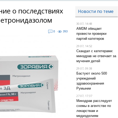
ние о последствиях
Новости по теме
метронидазолом
30.07, 14:48
AMDM обещает
0
393
провести проверки
партий катетеров
29.07, 14:52
Скандал с катетерами:
минздрав не отвечает за
мучения детей
29.07, 09:38
Бастуют около 500
учреждений
здравоохранения
Румынии
27.07, 17:37
Минздрав расследует
схемы в агентстве по
лекарствам и
медизделиям