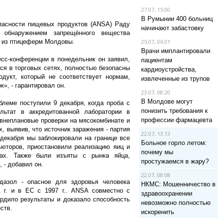
27.07, 15:00
В Румынии 400 больниц
опасности пищевых продуктов (ANSA) Раду
начинают забастовку
 обнаружением запрещённого вещества
й из птицеферм Молдовы.
25.07, 06:01
Врачи имплантировали
сс-конференции в понедельник он заявил,
пациентам
ся в торговых сетях, полностью безопасны
кардиоустройства,
дукт, который не соответствует нормам,
извлеченные из трупов
», - гарантировал он.
23.07, 08:20
В Молдове могут
леме поступили 9 декабря, когда проба с
понизить требования к
льтат в аккредитованной лаборатории в
профессии фармацевта
внеплановые проверки на мясокомбинате и
 выявив, что источник заражения - партия
22.07, 13:13
 декабря мы заблокировали на границе все
Больное горло летом:
ьюторов, приостановили реализацию яиц и
почему мы
ах. Также были изъяты с рынка яйца,
простужаемся в жару?
, - добавил он.
22.07, 08:08
идазол - опасное для здоровья человека
НКМС: Мошенничество в
 г. и в ЕС с 1997 г.. ANSA совместно с
здравоохранении
рдило результаты и доказало способность
невозможно полностью
еств.
искоренить