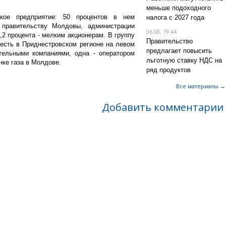
меньше подоходного
ское предприятие: 50 процентов в нем
налога с 2027 года
 правительству Молдовы, администрации
06.08, 19:44
,2 процента - мелким акционерам. В группу
Правительство
есть в Приднестровском регионе на левом
предлагает повысить
тельными компаниями, одна - оператором
льготную ставку НДС на
нке газа в Молдове.
ряд продуктов
Все материалы →
Добавить комментарии