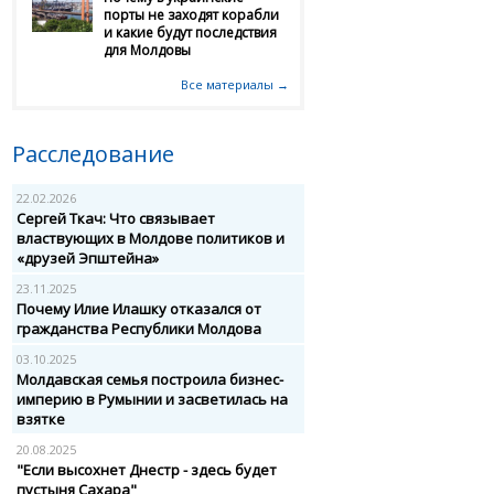
порты не заходят корабли
и какие будут последствия
для Молдовы
Все материалы →
Расследование
22.02.2026
Сергей Ткач: Что связывает
властвующих в Молдове политиков и
«друзей Эпштейна»
23.11.2025
Почему Илие Илашку отказался от
гражданства Республики Молдова
03.10.2025
Молдавская семья построила бизнес-
империю в Румынии и засветилась на
взятке
20.08.2025
"Если высохнет Днестр - здесь будет
пустыня Сахара"