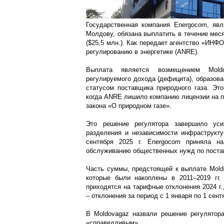
Государственная компания Energocom, яв
Молдову, обязана выплатить в течение мес
($25,5 млн.). Как передает агентство «ИНФ
регулированию в энергетике (ANRE).
Выплата является возмещением Moldo
регулируемого дохода (дефицита), образова
статусом поставщика природного газа. Это
когда ANRE лишило компанию лицензии на п
закона «О природном газе».
Это решение регулятора завершило ус
разделения и независимости инфраструкту
сентября 2025 г. Energocom приняла на
обслуживанию общественных нужд по поставк
Часть суммы, предстоящей к выплате Mold
которые были накоплены в 2011–2019 гг.
приходятся на тарифные отклонения 2024 г.
– отклонения за период с 1 января по 1 сентя
В Moldovagaz назвали решение регулятор
«справедливым».