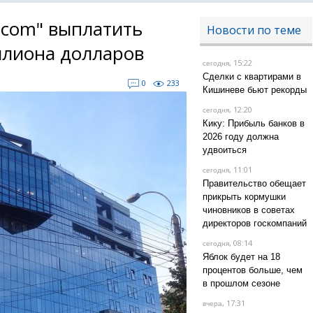
ocom" выплатить
Новости по теме
ллиона долларов
, 15:22
сегодня
Сделки с квартирами в
0
233
Кишиневе бьют рекорды
, 12:20
сегодня
Кику: Прибыль банков в
2026 году должна
удвоиться
, 11:01
сегодня
Правительство обещает
прикрыть кормушки
чиновников в советах
директоров госкомпаний
, 08:14
сегодня
Яблок будет на 18
процентов больше, чем
в прошлом сезоне
, 17:31
вчера