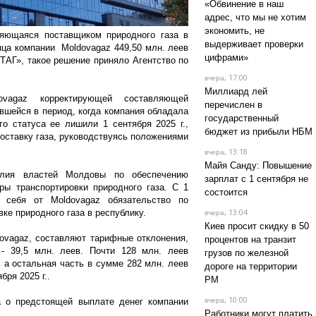
«Обвинение в наш
адрес, что мы не хотим
экономить, не
ляющаяся поставщиком природного газа в
выдерживает проверки
яца компании Moldovagaz 449,50 млн. леев
цифрами»
ОТАГ», такое решение приняло Агентство по
, 17:00
вчера
Миллиард лей
vagaz корректирующей составляющей
перечислен в
вшейся в период, когда компания обладала
государственный
го статуса ее лишили 1 сентября 2025 г.,
бюджет из прибыли НБМ
оставку газа, руководствуясь положениями
, 13:18
вчера
Майя Санду: Повышение
илия властей Молдовы по обеспечению
зарплат с 1 сентября не
ры транспортировки природного газа. С 1
состоится
 себя от Moldovagaz обязательство по
, 13:04
е природного газа в республику.
вчера
Киев просит скидку в 50
ovagaz, составляют тарифные отклонения,
процентов на транзит
 - 39,5 млн. леев. Почти 128 млн. леев
грузов по железной
, а остальная часть в сумме 282 млн. леев
дороге на территории
бря 2025 г..
РМ
, 10:00
а о предстоящей выплате денег компании
вчера
Работники могут платить