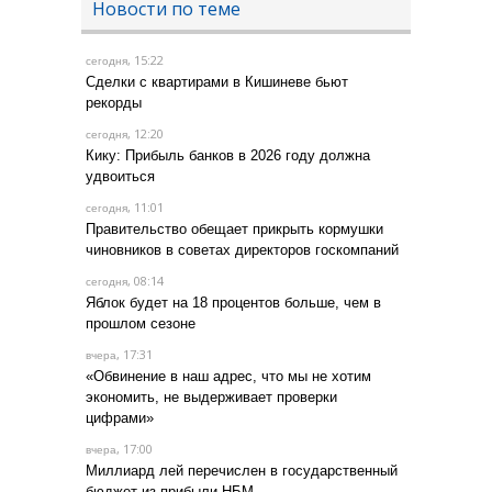
Новости по теме
, 15:22
сегодня
Сделки с квартирами в Кишиневе бьют
рекорды
, 12:20
сегодня
Кику: Прибыль банков в 2026 году должна
удвоиться
, 11:01
сегодня
Правительство обещает прикрыть кормушки
чиновников в советах директоров госкомпаний
, 08:14
сегодня
Яблок будет на 18 процентов больше, чем в
прошлом сезоне
, 17:31
вчера
«Обвинение в наш адрес, что мы не хотим
экономить, не выдерживает проверки
цифрами»
, 17:00
вчера
Миллиард лей перечислен в государственный
бюджет из прибыли НБМ