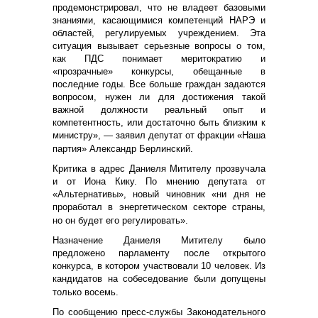
продемонстрировал, что не владеет базовыми
знаниями, касающимися компетенций НАРЭ и
областей, регулируемых учреждением. Эта
ситуация вызывает серьезные вопросы о том,
как ПДС понимает меритократию и
«прозрачные» конкурсы, обещанные в
последние годы. Все больше граждан задаются
вопросом, нужен ли для достижения такой
важной должности реальный опыт и
компетентность, или достаточно быть близким к
министру», — заявил депутат от фракции «Наша
партия» Александр Берлинский.
Критика в адрес Даниеля Митителу прозвучала
и от Иона Кику. По мнению депутата от
«Альтернативы», новый чиновник «ни дня не
проработал в энергетическом секторе страны,
но он будет его регулировать».
Назначение Даниеля Митителу было
предложено парламенту после открытого
конкурса, в котором участвовали 10 человек. Из
кандидатов на собеседование были допущены
только восемь.
По сообщению пресс-службы Законодательного