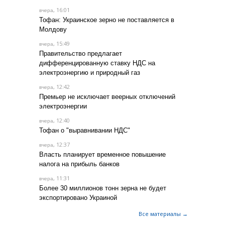
, 16:01
вчера
Тофан: Украинское зерно не поставляется в
Молдову
, 15:49
вчера
Правительство предлагает
дифференцированную ставку НДС на
электроэнергию и природный газ
, 12:42
вчера
Премьер не исключает веерных отключений
электроэнергии
, 12:40
вчера
Тофан о "выравнивании НДС"
, 12:37
вчера
Власть планирует временное повышение
налога на прибыль банков
, 11:31
вчера
Более 30 миллионов тонн зерна не будет
экспортировано Украиной
Все материалы →