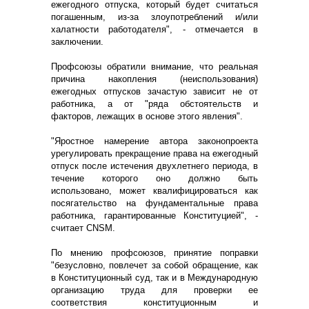
ежегодного отпуска, который будет считаться
погашенным, из-за злоупотреблений и/или
халатности работодателя", - отмечается в
заключении.
Профсоюзы обратили внимание, что реальная
причина накопления (неиспользования)
ежегодных отпусков зачастую зависит не от
работника, а от "ряда обстоятельств и
факторов, лежащих в основе этого явления".
"Яростное намерение автора законопроекта
урегулировать прекращение права на ежегодный
отпуск после истечения двухлетнего периода, в
течение которого оно должно быть
использовано, может квалифицироваться как
посягательство на фундаментальные права
работника, гарантированные Конституцией", -
считает CNSM.
По мнению профсоюзов, принятие поправки
"безусловно, повлечет за собой обращение, как
в Конституционный суд, так и в Международную
организацию труда для проверки ее
соответствия конституционным и