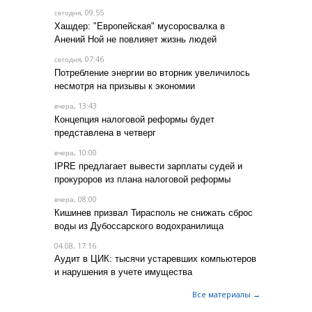
, 09:55
сегодня
Хашдер: "Европейская" мусоросвалка в
Анений Ной не повлияет жизнь людей
, 07:46
сегодня
Потребление энергии во вторник увеличилось
несмотря на призывы к экономии
, 13:43
вчера
Концепция налоговой реформы будет
представлена в четверг
, 10:00
вчера
IPRE предлагает вывести зарплаты судей и
прокуроров из плана налоговой реформы
, 08:00
вчера
Кишинев призвал Тирасполь не снижать сброс
воды из Дубоссарского водохранилища
04.08, 17:16
Аудит в ЦИК: тысячи устаревших компьютеров
и нарушения в учете имущества
Все материалы →