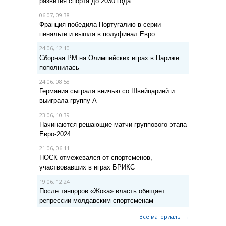
развития спорта до 2030 года
06.07, 09:38
Франция победила Португалию в серии
пенальти и вышла в полуфинал Евро
24.06, 12:10
Сборная РМ на Олимпийских играх в Париже
пополнилась
24.06, 08:58
Германия сыграла вничью со Швейцарией и
выиграла группу A
23.06, 10:39
Начинаются решающие матчи группового этапа
Евро-2024
21.06, 06:11
НОСК отмежевался от спортсменов,
участвовавших в играх БРИКС
19.06, 12:24
После танцоров «Жока» власть обещает
репрессии молдавским спортсменам
Все материалы →