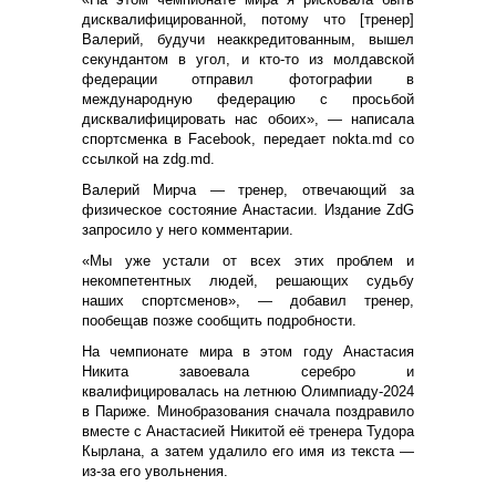
дисквалифицированной, потому что [тренер]
Валерий, будучи неаккредитованным, вышел
секундантом в угол, и кто-то из молдавской
федерации отправил фотографии в
международную федерацию с просьбой
дисквалифицировать нас обоих», — написала
спортсменка в Facebook, передает nokta.md со
ссылкой на zdg.md.
Валерий Мирча — тренер, отвечающий за
физическое состояние Анастасии. Издание ZdG
запросило у него комментарии.
«Мы уже устали от всех этих проблем и
некомпетентных людей, решающих судьбу
наших спортсменов», — добавил тренер,
пообещав позже сообщить подробности.
На чемпионате мира в этом году Анастасия
Никита завоевала серебро и
квалифицировалась на летнюю Олимпиаду-2024
в Париже. Минобразования сначала поздравило
вместе с Анастасией Никитой её тренера Тудора
Кырлана, а затем удалило его имя из текста —
из-за его увольнения.