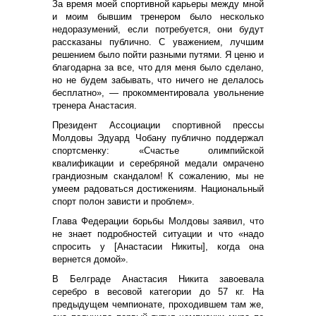
За время моей спортивной карьеры между мной
и моим бывшим тренером было несколько
недоразумений, если потребуется, они будут
рассказаны публично. С уважением, лучшим
решением было пойти разными путями. Я ценю и
благодарна за все, что для меня было сделано,
но не будем забывать, что ничего не делалось
бесплатно», — прокомментировала увольнение
тренера Анастасия.
Президент Ассоциации спортивной прессы
Молдовы Эдуард Чобану публично поддержал
спортсменку: «Счастье олимпийской
квалификации и серебряной медали омрачено
грандиозным скандалом! К сожалению, мы не
умеем радоваться достижениям. Национальный
спорт полон зависти и проблем».
Глава Федерации борьбы Молдовы заявил, что
не знает подробностей ситуации и что «надо
спросить у [Анастасии Никиты], когда она
вернется домой».
В Белграде Анастасия Никита завоевала
серебро в весовой категории до 57 кг. На
предыдущем чемпионате, проходившем там же,