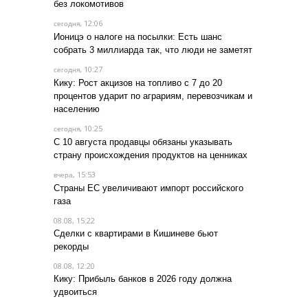
без локомотивов
, 12:06
сегодня
Ионицэ о налоге на посылки: Есть шанс
собрать 3 миллиарда так, что люди не заметят
, 10:27
сегодня
Кику: Рост акцизов на топливо с 7 до 20
процентов ударит по аграриям, перевозчикам и
населению
, 10:25
сегодня
С 10 августа продавцы обязаны указывать
страну происхождения продуктов на ценниках
, 15:53
вчера
Страны ЕС увеличивают импорт российского
газа
08.08, 15:22
Сделки с квартирами в Кишиневе бьют
рекорды
08.08, 12:20
Кику: Прибыль банков в 2026 году должна
удвоиться