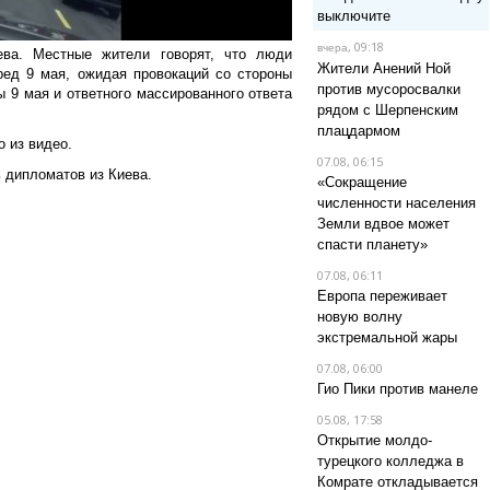
выключите
, 09:18
вчера
ва. Местные жители говорят, что люди
Жители Анений Ной
ред 9 мая, ожидая провокаций со стороны
против мусоросвалки
ы 9 мая и ответного массированного ответа
рядом с Шерпенским
плацдармом
го из видео.
07.08, 06:15
ь дипломатов из Киева.
«Сокращение
численности населения
Земли вдвое может
спасти планету»
07.08, 06:11
Европа переживает
новую волну
экстремальной жары
07.08, 06:00
Гио Пики против манеле
05.08, 17:58
Открытие молдо-
турецкого колледжа в
Комрате откладывается