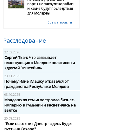
порты не заходят корабли
и какие будут последствия
для Молдовы
Все материалы →
Расследование
22.02.2026
Сергей Ткач: Что связывает
властвующих в Молдове политиков и
«друзей Эпштейна»
23.11.2025
Почему Илие Илашку отказался от
гражданства Республики Молдова
03.10.2025
Молдавская семья построила бизнес-
империю в Румынии и засветилась на
взятке
20.08.2025
"Если высохнет Днестр - здесь будет
пустыня Сахара"