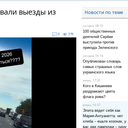
вали выезды из
Новости по теме
, 08:55
сегодня
100 общественных
0
379
деятелей Сербии
выступили против
приезда Зеленского
, 06:16
сегодня
Опубликован словарь
самых страшных слов
украинского языка
, 17:20
вчера
Кого в Кишиневе
раздражают цвета
флага рома?
, 16:57
вчера
Элита ведет себя как
Мария-Антуанетта: нет
хлеба – ешьте козонак, у
вас две лампочки – одну