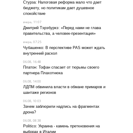
Стурза: Налоговая реформа мало что дает
бюджету, но политикам дает душевное
спокойствие
, 11:07
вчера
Дмитрий Тэрэбуркэ: «Перед нами не глава
правительства, а человек-презентация»
, 07:25
вчера
Чубашенко: В перспективе PAS может ждать
внутренний раскол
06.08, 16:48
Платон: Тофан спасает от тюрьмы своего
партнера Плахотнюка
06.08, 14:00
ЛДПМ обвинила власти в обмане примаров и
шантаже регионов
06.08, 10:03
Зачем заблюрили надпись на фрагментах
дрона?
06.08, 08:38
Politico: Украина - камень преткновения на
выборах в Италии