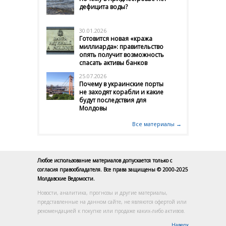
дефицита воды?
30.01.2026
Готовится новая «кража
миллиарда»: правительство
опять получит возможность
спасать активы банков
25.07.2026
Почему в украинские порты
не заходят корабли и какие
будут последствия для
Молдовы
Все материалы →
Любое использование материалов допускается только с
согласия правообладателя. Все права защищены © 2000-2025
Молдавские Ведомости.
Новости, аналитика, прогнозы и другие материалы,
представленные на данном сайте, не являются офертой или
рекомендацией к покупке или продаже каких-либо активов.
Наверх