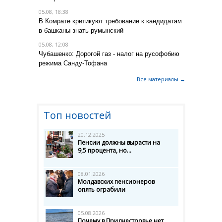
05.08, 18:38
В Комрате критикуют требование к кандидатам
в башканы знать румынский
05.08, 12:08
Чубашенко: Дорогой газ - налог на русофобию
режима Санду-Тофана
Все материалы →
Топ новостей
20.12.2025
Пенсии должны вырасти на
9,5 процента, но...
08.01.2026
Молдавских пенсионеров
опять ограбили
05.08.2026
Почему в Приднестровье нет