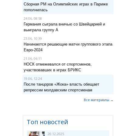
Сборная РМ на Олимпийских играх в Париже
пополнилась
24.06, 08:58
Германия сыграла вничью со Швейцарией и
выиграла группу A
23.06, 10:39
Начинаются решающие матчи группового этапа
Евро-2024
21.06, 06:11
НОСК отмежевался от спортсменов,
участвовавших в играх БРИКС
19.06, 12:24
После танцоров «Жока» власть обещает
репрессии молдавским спортсменам
Все материалы →
Топ новостей
20.12.2025