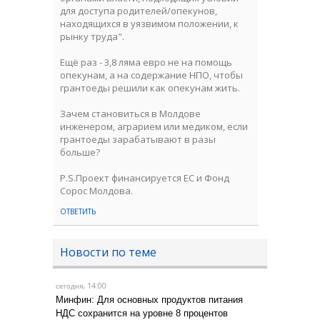
для доступа родителей/опекунов,
находящихся в уязвимом положении, к
рынку труда".
Ещё раз - 3,8 ляма евро не на помощь
опекунам, а на содержание НПО, чтобы
грантоеды решили как опекунам жить.
Зачем становиться в Молдове
инженером, аграрием или медиком, если
грантоеды зарабатывают в разы
больше?
P.S.Проект финансируется ЕС и Фонд
Сорос Молдова.
ОТВЕТИТЬ
Новости по теме
, 14:00
сегодня
Минфин: Для основных продуктов питания
НДС сохранится на уровне 8 процентов