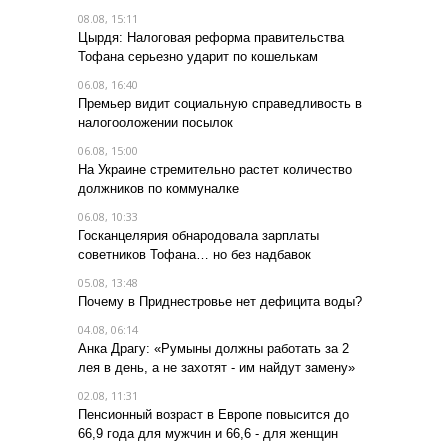
08.08, 15:11
Цырдя: Налоговая реформа правительства
Тофана серьезно ударит по кошелькам
06.08, 16:40
Премьер видит социальную справедливость в
налогооложении посылок
06.08, 15:00
На Украине стремительно растет количество
должников по коммуналке
06.08, 10:33
Госканцелярия обнародовала зарплаты
советников Тофана… но без надбавок
05.08, 13:48
Почему в Приднестровье нет дефицита воды?
04.08, 06:14
Анка Драгу: «Румыны должны работать за 2
лея в день, а не захотят - им найдут замену»
02.08, 11:31
Пенсионный возраст в Европе повысится до
66,9 года для мужчин и 66,6 - для женщин