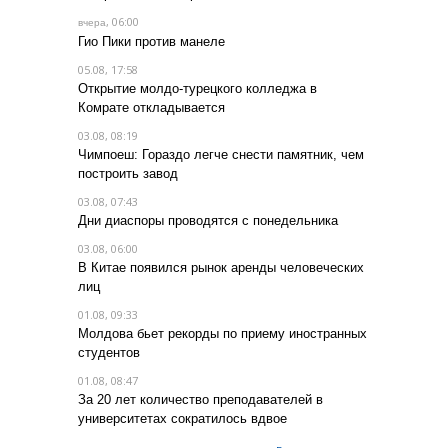
, 06:00
вчера
Гио Пики против манеле
05.08, 17:58
Открытие молдо-турецкого колледжа в
Комрате откладывается
03.08, 08:19
Чимпоеш: Гораздо легче снести памятник, чем
построить завод
03.08, 07:43
Дни диаспоры проводятся с понедельника
03.08, 06:00
В Китае появился рынок аренды человеческих
лиц
01.08, 09:33
Молдова бьет рекорды по приему иностранных
студентов
01.08, 08:47
За 20 лет количество преподавателей в
университетах сократилось вдвое