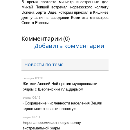
В время протеста министр иностранных дел
Михай Попшой встречал норвежского коллегу
Эспена Барта Эйде, который приехал в Кишинев
для участия в заседании Комитета министров
Совета Европы.
Комментарии (0)
Добавить комментарии
Новости по теме
, 09:18
сегодня
Жители Анений Ной против мусоросвалки
рядом с Шерпенским плацдармом
, 06:15
вчера
«Сокращение численности населения Земли
вдвое может спасти планету»
, 06:11
вчера
Европа переживает новую волну
экстремальной жары