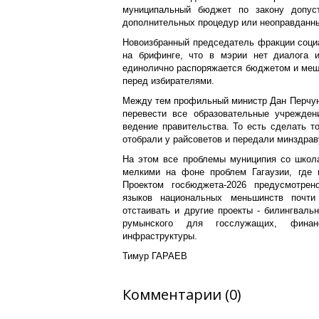
муниципальный бюджет по закону допус
дополнительных процедур или неоправданны
Новоизбранный председатель фракции соци
на брифинге, что в мэрии нет диалога и
единолично распоряжается бюджетом и меш
перед избирателями.
Между тем профильный министр Дан Перчун 
перевести все образовательные учрежден
ведение правительства. То есть сделать т
отобрали у райсоветов и передали минздрав
На этом все проблемы муниципия со школа
мелкими на фоне проблем Гагаузии, где 
Проектом госбюджета-2026 предусмотрен
языков национальных меньшинств почти
отстаивать и другие проекты - билингвал
румынского для госслужащих, финан
инфраструктуры.
Тимур ГАРАЕВ
Комментарии (0)