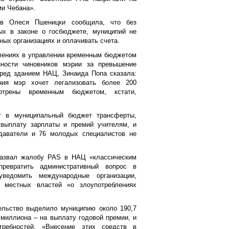
ми Чебана».
ов Олеся Пшеницки сообщила, что без
ых в законе о госбюджете, муниципий не
ных организациях и оплачивать счета.
лениях в управлении временным бюджетом
нности чиновников мэрии за превышение
ред зданием НАЦ, Зинаида Попа сказала:
ия мэр хочет легализовать более 200
трены временным бюджетом, кстати,
т в муниципальный бюджет трансферты,
выплату зарплаты и премий учителям, и
одаватели и 76 молодых специалистов не
назвал жалобу PAS в НАЦ «классическим
превратить административный вопрос в
ведомить международные организации,
 местных властей «о злоупотреблениях
ельство выделило муниципию около 190,7
8 миллиона – на выплату годовой премии, и
требностей. «Внесение этих средств в