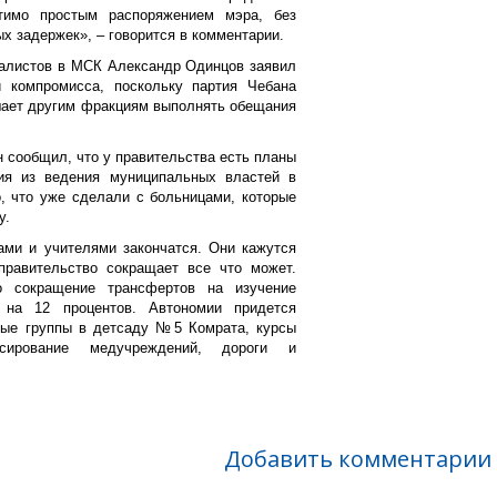
тимо простым распоряжением мэра, без
х задержек», – говорится в комментарии.
алистов в МСК Александр Одинцов заявил
 компромисса, поскольку партия Чебана
ает другим фракциям выполнять обещания
сообщил, что у правительства есть планы
ия из ведения муниципальных властей в
о, что уже сделали с больницами, которые
у.
ми и учителями закончатся. Они кажутся
правительство сокращает все что может.
о сокращение трансфертов на изучение
 на 12 процентов. Автономии придется
ьные группы в детсаду №5 Комрата, курсы
сирование медучреждений, дороги и
Добавить комментарии