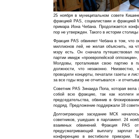
25 ноября в муниципальном совете Кишин
фракцией PAS, социалистами и фракцией
примара Иона Чебана. Продолжается конфл
пор не утвержден. Такого в истории столи
Фракция PAS обвиняет Чебана в том, что о
миллионов лей, не желая объяснить, на ч
мэру есть. Он сначала путешествовал по
партии имидж «проевропейской оппозиции»,
Молдовы, проталкивая свою партию в п
должности, что незаконно. Неизвестно,
проводили концерты, печатали газеты и ли
за все годы мэр не отчитывался - и отчиты
Советник PAS Зинаида Попа, которая вела з
собой всю фракцию, так как коллеги и
председательства, обвинив в блокировани
подряд. Предложение поддержали 18 совет
Долгоиграющее заседание МСК началось
советников, ушедших в парламент. 24 ноя
взаимных обвинений. Фракция PAS отк
предусматривающий выплату зарплат и
конференцию в вестибюле примэрии. Та