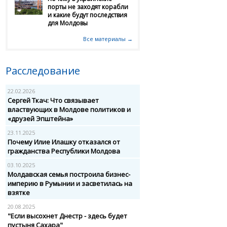
порты не заходят корабли
и какие будут последствия
для Молдовы
Все материалы →
Расследование
22.02.2026
Сергей Ткач: Что связывает
властвующих в Молдове политиков и
«друзей Эпштейна»
23.11.2025
Почему Илие Илашку отказался от
гражданства Республики Молдова
03.10.2025
Молдавская семья построила бизнес-
империю в Румынии и засветилась на
взятке
20.08.2025
"Если высохнет Днестр - здесь будет
пустыня Сахара"