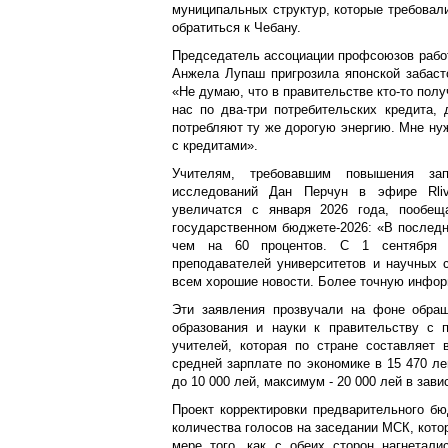
муниципальных структур, которые требовал
обратиться к Чебану.
Председатель ассоциации профсоюзов рабо
Анжела Лупаш пригрозила японской забаст
«Не думаю, что в правительстве кто-то получ
нас по два-три потребительских кредита, 
потребляют ту же дорогую энергию. Мне нуж
с кредитами».
Учителям, требовавшим повышения зап
исследований Дан Перчун в эфире Rliv
увеличатся с января 2026 года, пообещ
государственном бюджете-2026: «В последн
чем на 60 процентов. С 1 сентября 
преподавателей университетов и научных 
всем хорошие новости. Более точную инфор
Эти заявления прозвучали на фоне обра
образования и науки к правительству с 
учителей, которая по стране составляет
средней зарплате по экономике в 15 470 ле
до 10 000 лей, максимум - 20 000 лей в зави
Проект корректировки предварительного б
количества голосов на заседании МСК, кото
мере того, как с обеих сторон нагнетали