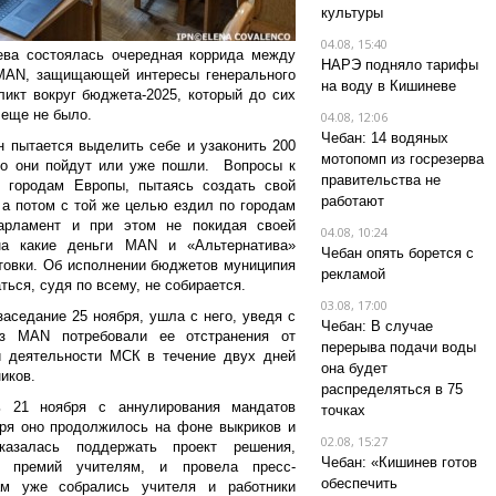
культуры
04.08, 15:40
ева состоялась очередная коррида между
НАРЭ подняло тарифы
MAN
, защищающей интересы генерального
на воду в Кишиневе
икт вокруг бюджета-2025, который до сих
цы еще не было.
04.08, 12:06
Чебан: 14 водяных
н пытается выделить себе и узаконить 200
мотопомп из госрезерва
то они пойдут или уже пошли. Вопросы к
правительства не
 городам Европы, пытаясь создать свой
работают
 а потом с той же целью ездил по городам
арламент и при этом не покидая своей
04.08, 10:24
 на какие деньги
MAN
и «Альтернатива»
Чебан опять борется с
стовки. Об исполнении бюджетов муниципия
рекламой
ваться, судя по всему, не собирается.
03.08, 17:00
аседание 25 ноября, ушла с него, уведя с
Чебан: В случае
з MAN потребовали ее отстранения от
перерыва подачи воды
и деятельности МСК в течение двух дней
она будет
ников.
распределяться в 75
 21 ноября с аннулирования мандатов
точках
бря оно продолжилось на фоне выкриков и
02.08, 15:27
азалась поддержать проект решения,
Чебан: «Кишинев готов
 премий учителям, и провела пресс-
обеспечить
м уже собрались учителя и работники