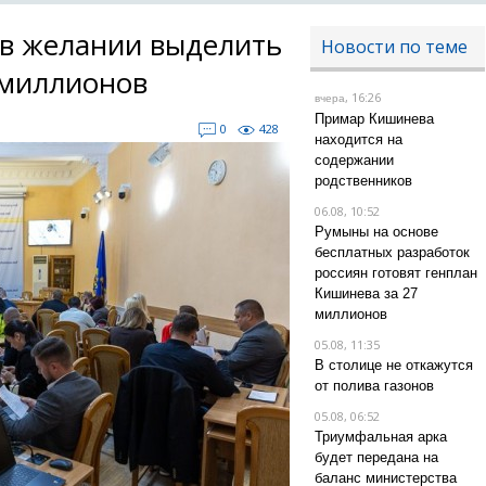
 в желании выделить
Новости по теме
 миллионов
, 16:26
вчера
Примар Кишинева
0
428
находится на
содержании
родственников
06.08, 10:52
Румыны на основе
бесплатных разработок
россиян готовят генплан
Кишинева за 27
миллионов
05.08, 11:35
В столице не откажутся
от полива газонов
05.08, 06:52
Триумфальная арка
будет передана на
баланс министерства