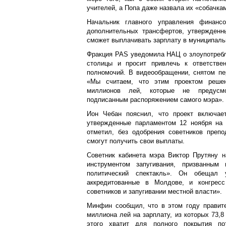
учителей, а Попа даже назвала их «собачка
Начальник главного управления финанс
дополнительных трансфертов, утвержденн
сможет выплачивать зарплату в муниципаль
Фракция PAS уведомила НАЦ о злоупотреб
столицы и просит привлечь к ответстве
полномочий. В видеообращении, снятом пе
«Мы считаем, что этим проектом решен
миллионов лей, которые не предусмо
подписанным распоряжением самого мэра».
Ион Чебан пояснил, что проект включае
утвержденные парламентом 12 ноября на 
отметил, без одобрения советников преп
смогут получить свои выплаты.
Советник кабинета мэра Виктор Прутяну 
инструментом запугивания, призванным 
политический спектакль». Он обещал у
аккредитованные в Молдове, и конгресс
советников и запугивании местной власти».
Минфин сообщил, что в этом году правит
миллиона ​​лей на зарплату, из которых 73,
этого хватит для полного покрытия по