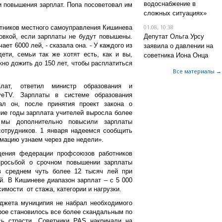
водоснабжение в
и повышения зарплат. Попа посоветовал им
сложных ситуациях»
01.08, 10:38
тников местного самоуправления Кишинева
овкой, если зарплаты не будут повышены.
Депутат Ольга Урсу
ает 6000 лей, - сказала она. - У каждого из
заявила о давлении на
дети, семьи так же хотят есть, как и вы,
советника Иона Онца
но дожить до 150 лет, чтобы расплатиться
Все материалы →
лат, ответил министр образования и
eTV. Зарплаты в системе образования
ал он, после принятия проект закона о
ие годы зарплата учителей выросла более
мы дополнительно повысили зарплаты
сотрудников. 1 января надеемся сообщить
мацию узнаем через две недели».
щения федерации профсоюзов работников
просьбой о срочном повышении зарплаты
 в среднем чуть более 12 тысяч лей при
й. В Кишиневе диапазон зарплат – с 5 000
симости от стажа, категории и нагрузки.
юджета муниципия не набрал необходимого
рое становилось все более скандальным по
сь страсти. Советники PAS накричали на