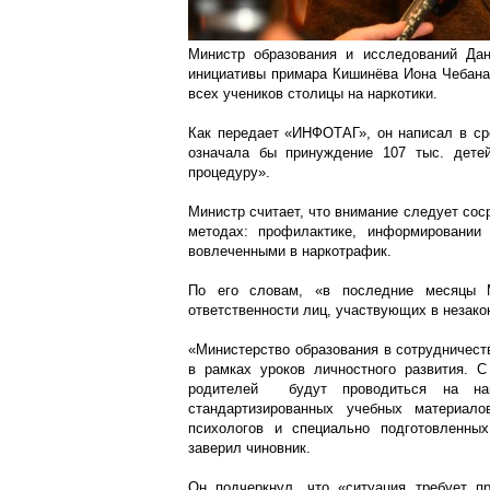
Министр образования и исследований Да
инициативы примара Кишинёва Иона Чебана 
всех учеников столицы на наркотики.
Как передает «ИНФОТАГ», он написал в сре
означала бы принуждение 107 тыс. дете
процедуру».
Министр считает, что внимание следует со
методах: профилактике, информировании
вовлеченными в наркотрафик.
По его словам, «в последние месяцы 
ответственности лиц, участвующих в незако
«Министерство образования в сотрудничес
в рамках уроков личностного развития. 
родителей будут проводиться на нац
стандартизированных учебных материало
психологов и специально подготовленны
заверил чиновник.
Он подчеркнул, что «ситуация требует п