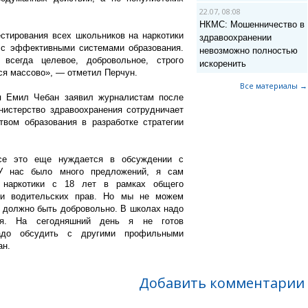
22.07, 08:08
НКМС: Мошенничество в
естирования всех школьников на наркотики
здравоохранении
 с эффективными системами образования.
невозможно полностью
 всегда целевое, добровольное, строго
искоренить
тся массово», — отметил Перчун.
Все материалы →
я Емил Чебан заявил журналистам после
нистерство здравоохранения сотрудничает
твом образования в разработке стратегии
е это еще нуждается в обсуждении с
У нас было много предложений, я сам
а наркотики с 18 лет в рамках общего
ии водительских прав. Но мы не можем
 должно быть добровольно. В школах надо
тия. На сегодняшний день я не готов
адо обсудить с другими профильными
ан.
Добавить комментарии