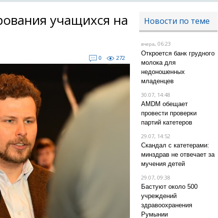
рования учащихся на
Новости по теме
, 06:23
вчера
Откроется банк грудного
0
272
молока для
недоношенных
младенцев
30.07, 14:48
AMDM обещает
провести проверки
партий катетеров
29.07, 14:52
Скандал с катетерами:
минздрав не отвечает за
мучения детей
29.07, 09:38
Бастуют около 500
учреждений
здравоохранения
Румынии