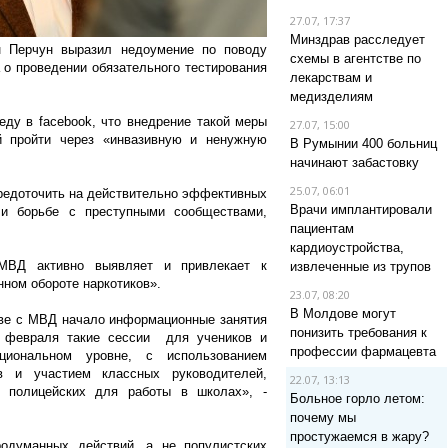
27.07, 17:37
Минздрав расследует
н Перчун выразил недоумение по поводу
схемы в агентстве по
о проведении обязательного тестирования
лекарствам и
медизделиям
ду в facebook, что внедрение такой меры
27.07, 15:00
й пройти через «инвазивную и ненужную
В Румынии 400 больниц
начинают забастовку
25.07, 06:01
средоточить на действительно эффективных
Врачи имплантировали
 и борьбе с преступными сообществами,
пациентам
кардиоустройства,
МВД активно выявляет и привлекает к
извлеченные из трупов
нном обороте наркотиков».
23.07, 08:20
В Молдове могут
тве с МВД начало информационные занятия
понизить требования к
С февраля такие сессии для учеников и
профессии фармацевта
иональном уровне, с использованием
в и участием классных руководителей,
22.07, 13:13
х полицейских для работы в школах», -
Больное горло летом:
почему мы
простужаемся в жару?
родуманных действий, а не популистских