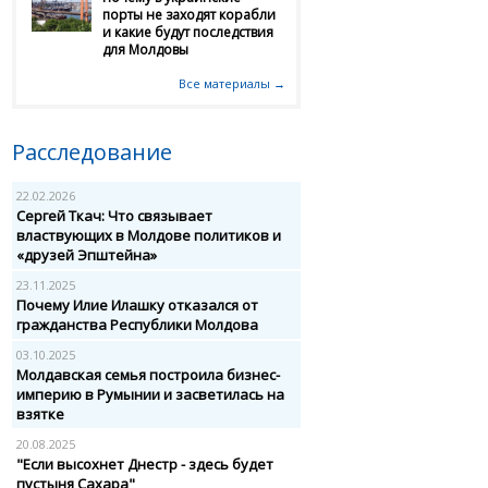
порты не заходят корабли
и какие будут последствия
для Молдовы
Все материалы →
Расследование
22.02.2026
Сергей Ткач: Что связывает
властвующих в Молдове политиков и
«друзей Эпштейна»
23.11.2025
Почему Илие Илашку отказался от
гражданства Республики Молдова
03.10.2025
Молдавская семья построила бизнес-
империю в Румынии и засветилась на
взятке
20.08.2025
"Если высохнет Днестр - здесь будет
пустыня Сахара"