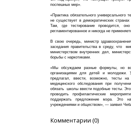
поспешных мер».
«Практика обязательного универсального т
не существует в демократических странах
Там, где тестирование проводится, оно
регламентированное и никогда не применяе
В свою очередь, министр здравоохранени
заседания правительства в среду, что ми
министерством внутренних дел, министерс
борьбы с наркотиками.
«Мы обсуждаем разные формулы, но вс
организациями для детей и молодежи. 
предлагал, ввести, возможно, тесты н
медицинского обследования при получен
обязать школы ввести подобные тесты. Это
проводить профилактические мероприя
поддержать предложение мэра. Это н
учреждениями и обществом», — заявил Чеб
Комментарии (0)