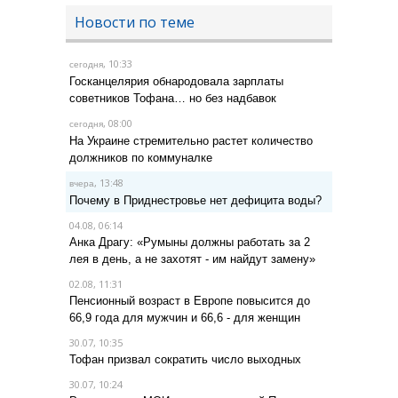
Новости по теме
, 10:33
сегодня
Госканцелярия обнародовала зарплаты
советников Тофана… но без надбавок
, 08:00
сегодня
На Украине стремительно растет количество
должников по коммуналке
, 13:48
вчера
Почему в Приднестровье нет дефицита воды?
04.08, 06:14
Анка Драгу: «Румыны должны работать за 2
лея в день, а не захотят - им найдут замену»
02.08, 11:31
Пенсионный возраст в Европе повысится до
66,9 года для мужчин и 66,6 - для женщин
30.07, 10:35
Тофан призвал сократить число выходных
30.07, 10:24