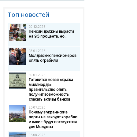
Топ новостей
20.12.2025
Пенсии должны вырасти
на 9,5 процента, но...
08.01.2026
Молдавских пенсионеров
опять ограбили
30.01.2026
Готовится новая «кража
миллиарда»:
правительство опять
получит возможность
спасать активы банков
25.07.2026
Почему в украинские
порты не заходят корабли
и какие будут последствия
для Молдовы
05.08.2026