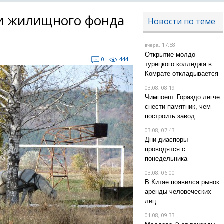
 и жилищного фонда
Новости по теме
, 17:58
вчера
Открытие молдо-
0
444
турецкого колледжа в
Комрате откладывается
03.08, 08:19
Чимпоеш: Гораздо легче
снести памятник, чем
построить завод
03.08, 07:43
Дни диаспоры
проводятся с
понедельника
03.08, 06:00
В Китае появился рынок
аренды человеческих
лиц
01.08, 09:33