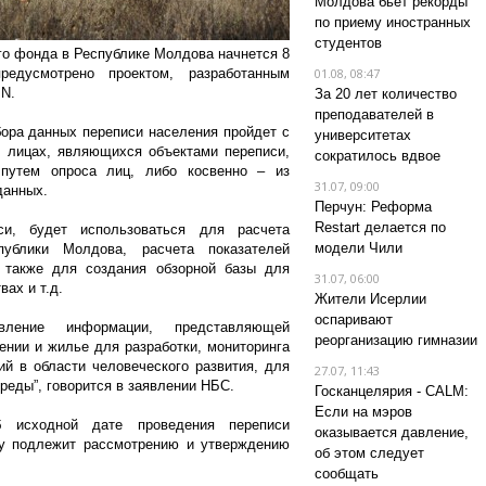
Молдова бьет рекорды
по приему иностранных
студентов
го фонда в Республике Молдова начнется 8
дусмотрено проектом, разработанным
01.08, 08:47
PN.
За 20 лет количество
преподавателей в
бора данных переписи населения пройдет с
университетах
 лицах, являющихся объектами переписи,
сократилось вдвое
 путем опроса лиц, либо косвенно – из
31.07, 09:00
данных.
Перчун: Реформа
Restart делается по
и, будет использоваться для расчета
модели Чили
публики Молдова, расчета показателей
а также для создания обзорной базы для
31.07, 06:00
ах и т.д.
Жители Исерлии
оспаривают
вление информации, представляющей
реорганизацию гимназии
ении и жилье для разработки, мониторинга
ий в области человеческого развития, для
27.07, 11:43
реды”, говорится в заявлении НБС.
Госканцелярия - CALM:
Если на мэров
б исходной дате проведения переписи
оказывается давление,
у подлежит рассмотрению и утверждению
об этом следует
сообщать