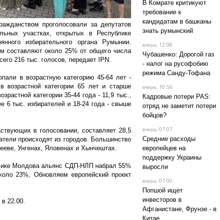
В Комрате критикуют
требование к
кандидатам в башканы
ражданством проголосовали за депутатов
знать румынский
льных участках, открытых в Республике
янного избирательного органа Румынии.
, 12:08
вчера
м составляют около 25% от общего числа
Чубашенко: Дорогой газ
сего 216 тыс. голосов, передает IPN.
- налог на русофобию
режима Санду-Тофана
опали в возрастную категорию 45-64 лет -
 в возрастной категории 65 лет и старше
, 10:56
вчера
озрастной категории 35-44 года - 11,9 тыс.,
Кадровые потери PAS:
ее 6 тыс. избирателей и 18-24 года - свыше
отряд не заметит потери
бойцов?
, 07:07
твующих в голосовании, составляет 28,5
вчера
Средние расходы
ратели происходят из городов. Большинство
ееве, Унгенах, Яловенах и Хынчештах.
европейцев на
поддержку Украины
блике Молдова альянс СДП-НЛП набрал 55%
выросли
коло 23%, Обновляем европейский проект
, 07:00
вчера
Попшой ищет
инвесторов в
в 22.00.
Афганистане, Фрунзе - в
Китае