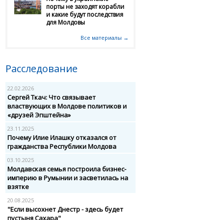
порты не заходят корабли
и какие будут последствия
для Молдовы
Все материалы →
Расследование
22.02.2026
Сергей Ткач: Что связывает
властвующих в Молдове политиков и
«друзей Эпштейна»
23.11.2025
Почему Илие Илашку отказался от
гражданства Республики Молдова
03.10.2025
Молдавская семья построила бизнес-
империю в Румынии и засветилась на
взятке
20.08.2025
"Если высохнет Днестр - здесь будет
пустыня Сахара"