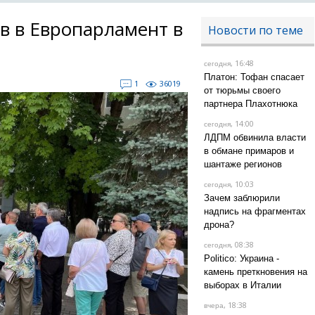
в в Европарламент в
Новости по теме
, 16:48
сегодня
Платон: Тофан спасает
1
36019
от тюрьмы своего
партнера Плахотнюка
, 14:00
сегодня
ЛДПМ обвинила власти
в обмане примаров и
шантаже регионов
, 10:03
сегодня
Зачем заблюрили
надпись на фрагментах
дрона?
, 08:38
сегодня
Politico: Украина -
камень преткновения на
выборах в Италии
, 18:38
вчера