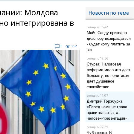
мании: Молдова
Новости по теме
но интегрирована в
, 15:42
сегодня
Майя Санду призвала
диаспору возвращаться
- будет кому платить за
0
252
газ
, 12:56
сегодня
Стурза: Налоговая
реформа мало что дает
бюджету, но политикам
дает душевное
спокойствие
, 11:07
сегодня
Дмитрий Тэрэбуркэ:
«Перед нами не глава
правительства, а
человек-презентация»
, 07:25
сегодня
Чубашенко: В