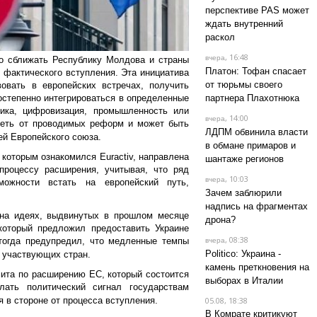
перспективе PAS может
ждать внутренний
раскол
, 16:48
вчера
о сближать Республику Молдова и страны
Платон: Тофан спасает
фактического вступления. Эта инициатива
от тюрьмы своего
овать в европейских встречах, получить
остепенно интегрироваться в определенные
партнера Плахотнюка
тика, цифровизация, промышленность или
, 14:00
вчера
сеть от проводимых реформ и может быть
ЛДПМ обвинила власти
ей Европейского союза.
в обмане примаров и
 которым ознакомился Euractiv, направлена
шантаже регионов
процессу расширения, учитывая, что ряд
, 10:03
вчера
можности встать на европейский путь,
Зачем заблюрили
надпись на фрагментах
 на идеях, выдвинутых в прошлом месяце
дрона?
оторый предложил предоставить Украине
, 08:38
тогда предупредил, что медленные темпы
вчера
Politico: Украина -
 участвующих стран.
камень преткновения на
ита по расширению ЕС, который состоится
выборах в Италии
лать политический сигнал государствам
я в стороне от процесса вступления.
05.08, 18:38
В Комрате критикуют