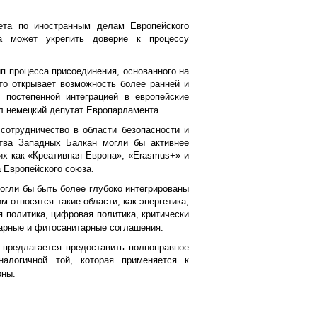
ета по иностранным делам Европейского
ва может укрепить доверие к процессу
п процесса присоединения, основанного на
то открывает возможность более ранней и
 постепенной интеграцией в европейские
л немецкий депутат Европарламента.
сотрудничество в области безопасности и
тва Западных Балкан могли бы активнее
их как «Креативная Европа», «Erasmus+» и
 Европейского союза.
огли бы быть более глубоко интегрированы
м относятся такие области, как энергетика,
 политика, цифровая политика, критически
арные и фитосанитарные соглашения.
 предлагается предоставить полноправное
алогичной той, которая применяется к
оны.