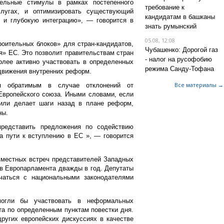
ельные стимулы в рамках постепенного
требование к
слугах, и оптимизировать существующий
кандидатам в башканы
 и глубокую интеграцию», — говорится в
знать румынский
05.08, 12:08
оительных блоков» для стран-кандидатов,
Чубашенко: Дорогой газ
я» ЕС. Это позволит правительствам стран
- налог на русофобию
лее активно участвовать в определенных
режима Санду-Тофана
одвижения внутренних реформ.
Все материалы →
я обратимым в случае отклонений от
Европейского союза. Иными словами, если
 или делает шаги назад в плане реформ,
ны.
редставить предложения по содействию
на пути к вступлению в ЕС », — говорится
вместных встреч представителей Западных
ов Европарламента дважды в год. Депутаты
чаться с национальными законодателями
могли бы участвовать в неформальных
та по определенным пунктам повестки дня.
ругих европейских дискуссиях в качестве