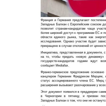
Франция и Германия предлагают постепенн
Западных Балкан с Европейским союзом до 
позволит странам-кандидатам чаще участв
более широкий доступ к программам ЕС и п
области единого рынка, такие как энерге
исследования. Однако участие будет зави
прекращено в случае отклонений от ценност
Инициатива, представленная в документе, с
на то, чтобы придать «новую динамику» 
государств-кандидатов годами ждут воз
сообщает Mediafax.
Франко-германское предложение основано
канцлером Германии Фридрихом Мерцем, к
статус ассоциированного члена ЕС. Мерц 
расширения вызывают разочарование у всех
Этот документ появился в преддверии самм
в Черногории в пятницу, и призван пос
Западных Балкан о том, что они не останутс