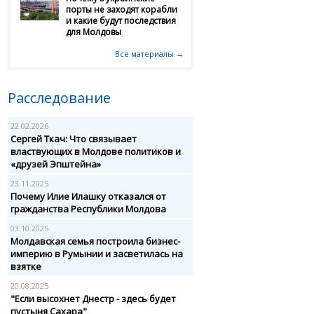
порты не заходят корабли
и какие будут последствия
для Молдовы
Все материалы →
Расследование
22.02.2026
Сергей Ткач: Что связывает
властвующих в Молдове политиков и
«друзей Эпштейна»
23.11.2025
Почему Илие Илашку отказался от
гражданства Республики Молдова
03.10.2025
Молдавская семья построила бизнес-
империю в Румынии и засветилась на
взятке
20.08.2025
"Если высохнет Днестр - здесь будет
пустыня Сахара"