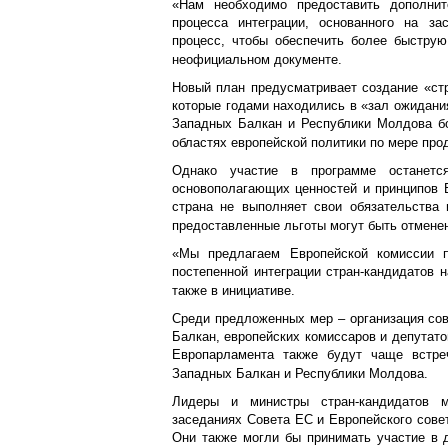
«Нам необходимо предоставить дополнит
процесса интеграции, основанного на за
процесс, чтобы обеспечить более быструю
неофициальном документе.
Новый план предусматривает создание «стр
которые годами находились в «зал ожидани
Западных Балкан и Республики Молдова бо
областях европейской политики по мере пр
Однако участие в программе останетс
основополагающих ценностей и принципов 
страна не выполняет свои обязательства
предоставленные льготы могут быть отмене
«Мы предлагаем Европейской комиссии п
постепенной интеграции стран-кандидатов 
также в инициативе.
Среди предложенных мер – организация со
Балкан, европейских комиссаров и депутат
Европарламента также будут чаще встре
Западных Балкан и Республики Молдова.
Лидеры и министры стран-кандидатов 
заседаниях Совета ЕС и Европейского сове
Они также могли бы принимать участие в д