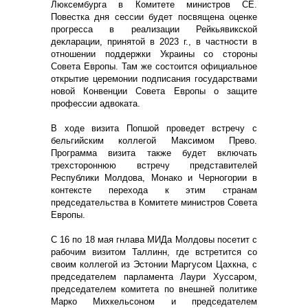
Люксембурга в Комитете министров СЕ.
Повестка дня сессии будет посвящена оценке
прогресса в реализации Рейкьявикской
декларации, принятой в 2023 г., в частности в
отношении поддержки Украины со стороны
Совета Европы. Там же состоится официальное
открытие церемонии подписания государствами
новой Конвенции Совета Европы о защите
профессии адвоката.
В ходе визита Попшой проведет встречу с
бельгийским коллегой Максимом Прево.
Программа визита также будет включать
трехстороннюю встречу представителей
Республики Молдова, Монако и Черногории в
контексте перехода к этим странам
председательства в Комитете министров Совета
Европы.
С 16 по 18 мая гнлава МИДа Молдовы посетит с
рабочим визитом Таллинн, где встретится со
своим коллегой из Эстонии Маргусом Цахкна, с
председателем парламента Лаури Хуссаром,
председателем комитета по внешней политике
Марко Михкельсоном и председателем