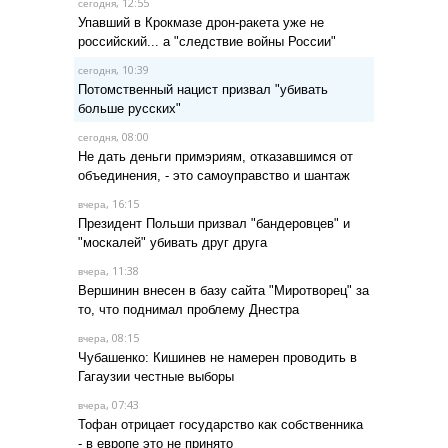
, 12:55
сегодня
Упавший в Крокмазе дрон-ракета уже не
российский... а "следствие войны России"
, 10:39
сегодня
Потомственный нацист призвал "убивать
больше русских"
, 08:00
сегодня
Не дать деньги примэриям, отказавшимся от
объединения, - это самоуправство и шантаж
, 16:15
вчера
Президент Польши призвал "бандеровцев" и
"москалей" убивать друг друга
, 11:38
вчера
Вершинин внесен в базу сайта "Миротворец" за
то, что поднимал проблему Днестра
, 08:15
вчера
Чубашенко: Кишинев не намерен проводить в
Гагаузии честные выборы
, 07:43
вчера
Тофан отрицает государство как собственника
- в европе это не принято