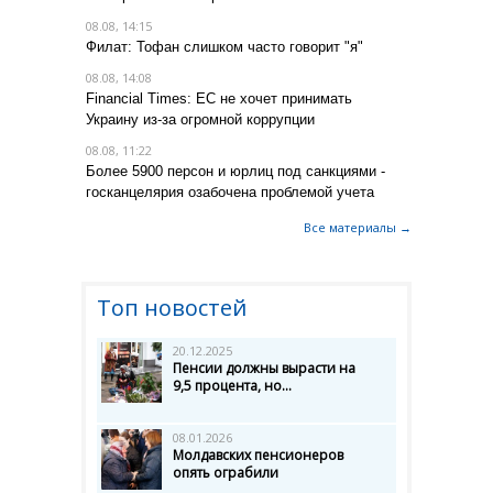
08.08, 14:15
Филат: Тофан слишком часто говорит "я"
08.08, 14:08
Financial Times: ЕС не хочет принимать
Украину из-за огромной коррупции
08.08, 11:22
Более 5900 персон и юрлиц под санкциями -
госканцелярия озабочена проблемой учета
Все материалы →
Топ новостей
20.12.2025
Пенсии должны вырасти на
9,5 процента, но...
08.01.2026
Молдавских пенсионеров
опять ограбили