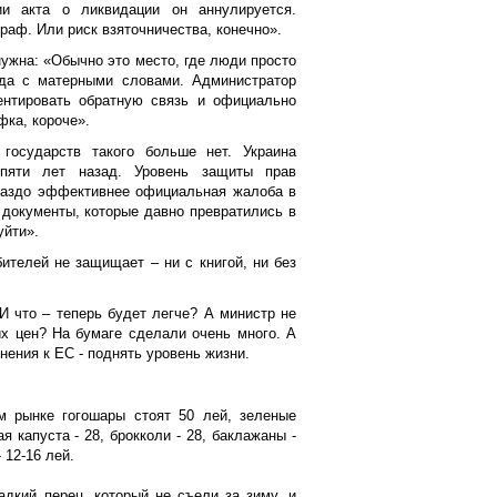
ии акта о ликвидации он аннулируется.
раф. Или риск взяточничества, конечно».
ужна: «Обычно это место, где люди просто
гда с матерными словами. Администратор
ентировать обратную связь и официально
фка, короче».
государств такого больше нет. Украина
пяти лет назад. Уровень защиты прав
ораздо эффективнее официальная жалоба в
 документы, которые давно превратились в
уйти».
бителей не защищает – ни с книгой, ни без
 И что – теперь будет легче? А министр не
х цен? На бумаге сделали очень много. А
нения к ЕС - поднять уровень жизни.
 рынке гогошары стоят 50 лей, зеленые
я капуста - 28, брокколи - 28, баклажаны -
- 12-16 лей.
дкий перец, который не съели за зиму, и