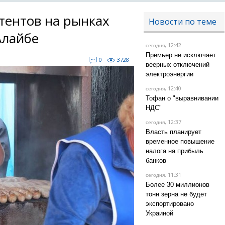
тентов на рынках
Новости по теме
Алайбе
, 12:42
сегодня
Премьер не исключает
0
3728
веерных отключений
электроэнергии
, 12:40
сегодня
Тофан о "выравнивании
НДС"
, 12:37
сегодня
Власть планирует
временное повышение
налога на прибыль
банков
, 11:31
сегодня
Более 30 миллионов
тонн зерна не будет
экспортировано
Украиной