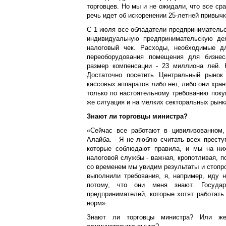
торговцев. Но мы и не ожидали, что все ср
речь идет об искоренении 25-летней привыч
С 1 июля все обладатели предпринимательск
индивидуальную предпринимательскую дея
налоговый чек. Расходы, необходимые дл
переоборудования помещения для бизнес
размер компенсации - 23 миллиона лей. 
Достаточно посетить Центральный рынок
кассовых аппаратов либо нет, либо они хра
только по настоятельному требованию покуп
же ситуация и на мелких секторальных рынк
Знают ли торговцы министра?
«Сейчас все работают в цивилизованном,
Алайба. - Я не люблю считать всех прест
которые соблюдают правила, и мы на них
налоговой службы - важная, кропотливая, 
со временем мы увидим результаты и стопро
выполнили требования, я, например, иду 
потому, что они меня знают. Государ
предпринимателей, которые хотят работать
норм».
Знают ли торговцы министра? Или же