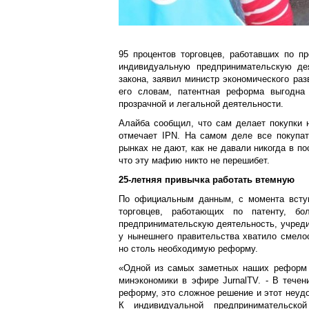
95 процентов торговцев, работавших по п
индивидуальную предпринимательскую де
закона, заявил министр экономического ра
его словам, патентная реформа выгодна
прозрачной и легальной деятельности.
Алайба сообщил, что сам делает покупки н
отмечает IPN. На самом деле все покупат
рынках не дают, как не давали никогда в по
что эту мафию никто не перешибет.
25-летняя привычка работать втемную
По официальным данным, с момента вступ
торговцев, работающих по патенту, б
предпринимательскую деятельность, учред
у нынешнего правительства хватило смело
но столь необходимую реформу.
«Одной из самых заметных наших реформ с
минэкономики в эфире JurnalTV. - В течен
реформу, это сложное решение и этот неуд
К индивидуальной предпринимательско