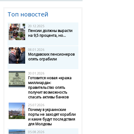
Топ новостей
20.12.2025
Пенсии должны вырасти
на 9,5 процента, но...
08.01.2026
Молдавских пенсионеров
опять ограбили
30.01.2026
Готовится новая «кража
миллиарда»:
правительство опять
получит возможность
спасать активы банков
25.07.2026
Почему в украинские
порты не заходят корабли
и какие будут последствия
для Молдовы
05.08.2026