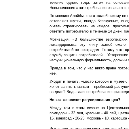
течение одного года, затем на основан
Невыполнение этого требования означает шт
По мнению Алайбы, книга жалоб никому не н
оставляют шутки, иногда безвкусные, ино
обязан отреагировать на каждое, прокомм
ответить потребителю в течение 14 дней. Ка
Мотивация: «В большинстве европейских 
ликвидировала эту книгу жалоб около 
потребителей не пострадал. Потому что г
службу защиты потребителей... Устаревшие
нефункциональную формальность, должны 
Правда в том, что у нас никто права потре
нее.
Уходит и печать, «место которой в музее».
хочет занять главным – проблемой растущи
на деле? Ведь главное требование присоеди
Но как же насчет регулирования цен?
Между тем в этом сезоне на Центральном
помидоры - 32 лея, красные - 40 лей, цветна
15, виноград - 20-25, морковь - 10, картошка 
Вытащили из холодильника подгнивший сла