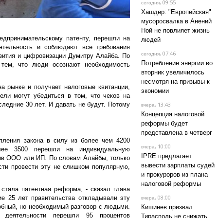
, 09:55
сегодня
Хашдер: "Европейская"
мусоросвалка в Анений
Ной не повлияет жизнь
редпринимательскому патенту, перешли на
людей
ятельность и соблюдают все требования
, 07:46
сегодня
звития и цифровизации Думитру Алайба. По
Потребление энергии во
 тем, что люди осознают необходимость
вторник увеличилось
несмотря на призывы к
а рынке и получает налоговые квитанции,
экономии
ели могут убедиться в том, что чеков на
следние 30 лет. И давать не будут. Потому
, 13:43
вчера
Концепция налоговой
реформы будет
представлена в четверг
ления закона в силу из более чем 4200
, 10:00
вчера
олее 3500 перешли на индивидуальную
IPRE предлагает
ив ООО или ИП. По словам Алайбы, только
вывести зарплаты судей
сти провести эту не слишком популярную,
и прокуроров из плана
налоговой реформы
тала патентная реформа, - сказал глава
, 08:00
ие 25 лет правительства откладывали эту
вчера
обный, но необходимый разговор с людьми.
Кишинев призвал
й деятельности перешли 95 процентов
Тирасполь не снижать