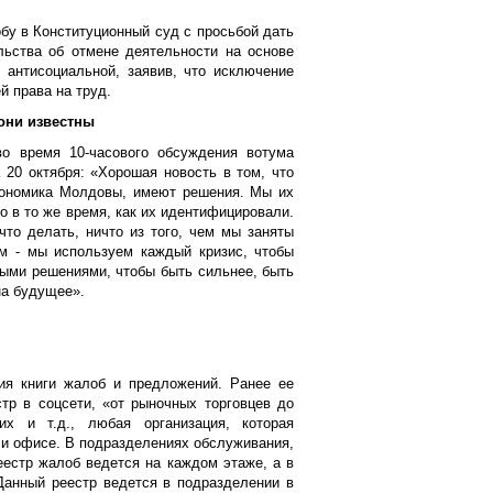
у в Конституционный суд с просьбой дать
льства об отмене деятельности на основе
 антисоциальной, заявив, что исключение
й права на труд.
они известны
о время 10-часового обсуждения вотума
 20 октября: «Хорошая новость в том, что
кономика Молдовы, имеют решения. Мы их
о в то же время, как их идентифицировали.
что делать, ничто из того, чем мы заняты
м - мы используем каждый кризис, чтобы
ными решениями, чтобы быть сильнее, быть
 на будущее».
я книги жалоб и предложений. Ранее ее
тр в соцсети, «от рыночных торговцев до
ких и т.д., любая организация, которая
ли офисе. В подразделениях обслуживания,
естр жалоб ведется на каждом этаже, а в
Данный реестр ведется в подразделении в