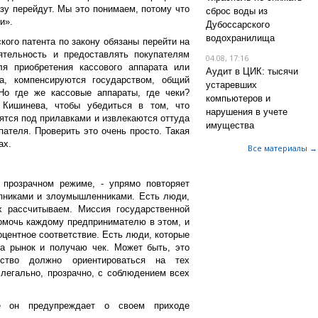
азу перейдут. Мы это понимаем, потому что
сброс воды из
ки».
Дубоссарского
водохранилища
ого патента по закону обязаны перейти на
тельность и предоставлять покупателям
04.08, 17:16
я приобретения кассового аппарата или
Аудит в ЦИК: тысячи
а, компенсируются государством, общий
устаревших
Но где же кассовые аппараты, где чеки?
компьютеров и
 Кишинева, чтобы убедиться в том, что
нарушения в учете
нятся под прилавками и извлекаются оттуда
имущества
ателя. Проверить это очень просто. Такая
ах.
Все материалы →
 прозрачном режиме, - упрямо повторяет
упниками и злоумышленниками. Есть люди,
 рассчитываем. Миссия государственной
помочь каждому предпринимателю в этом, и
центное соответствие. Есть люди, которые
на рынок и получаю чек. Может быть, это
ство должно ориентироваться на тех
 легально, прозрачно, с соблюдением всех
 он предупреждает о своем приходе