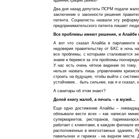
администрацию рынка?
Два дня назад депутаты ПСРМ подали жалоб
заключение о законности решения правите
патента. Социалисты назвали эту реформу
предпринимательского патента лишает люде
Все проблемы имеют решения, и Алайбе 
А вот что сказал Алайба в парламенте в
недоверия правительству от БКС в ночь на
все проблемы, с которыми сталкивается э
знаем и беремся за эти проблемы поочередн
У нас есть очень чёткое видение по тому, 
нельзя назвать лишь управлением кризисо
строить на будущее, чтобы выйти с систем
устойчивее... быть сильнее, как я и сказал,
А санитары об этом знают?
Долой книгу жалоб, а печать – в музей...
Еще одно достижение Алайбы – ликвидаци
обязывали вести всех – как написал минис
супермаркетов, ресторанов, парикмахерс
работает с клиентами, в каждом филиале и
расположенных в многоэтажных зданиях, Ре
павильонах и гаражах - на видном месте. 