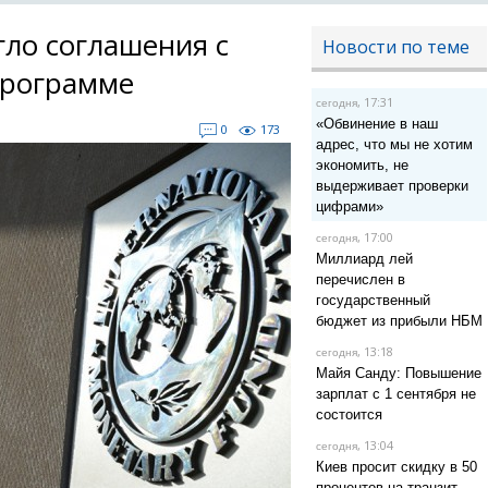
гло соглашения с
Новости по теме
программе
, 17:31
сегодня
«Обвинение в наш
0
173
адрес, что мы не хотим
экономить, не
выдерживает проверки
цифрами»
, 17:00
сегодня
Миллиард лей
перечислен в
государственный
бюджет из прибыли НБМ
, 13:18
сегодня
Майя Санду: Повышение
зарплат с 1 сентября не
состоится
, 13:04
сегодня
Киев просит скидку в 50
процентов на транзит