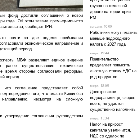
грузов по железной
дороге на территории
ый фонд достигли соглашения о новой
РМ
ри года. Об этом заявил премьер-министр
, 10:00
авительства, сообщает IPN.
сегодня
Работники могут платить
 что почти за две недели пребывания
меньше подоходного
огласовали экономическое направление и
налога с 2027 года
дстоящий период.
, 19:44
вчера
Правительство
эксперты МВФ разделяют единое видение
предлагает повысить
и ранее существовавшие технические
льготную ставку НДС на
же время стороны согласовали реформы,
ий период.
ряд продуктов
, 18:05
вчера
, что соглашение представляет собой
Днестровское
 подтверждение того, что власти Кишинёва
водохранилище, скорее
 направлению, несмотря на сложную
всего, не удастся
существенно наполнить
и утверждение соглашения руководством
, 16:34
вчера
Налог на прирост
капитала увеличится,
НДС со сделок по