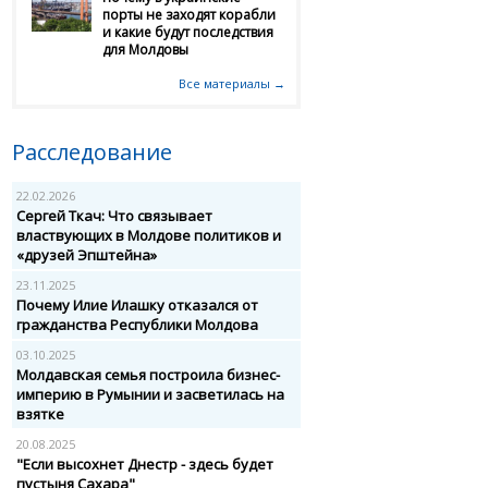
порты не заходят корабли
и какие будут последствия
для Молдовы
Все материалы →
Расследование
22.02.2026
Сергей Ткач: Что связывает
властвующих в Молдове политиков и
«друзей Эпштейна»
23.11.2025
Почему Илие Илашку отказался от
гражданства Республики Молдова
03.10.2025
Молдавская семья построила бизнес-
империю в Румынии и засветилась на
взятке
20.08.2025
"Если высохнет Днестр - здесь будет
пустыня Сахара"