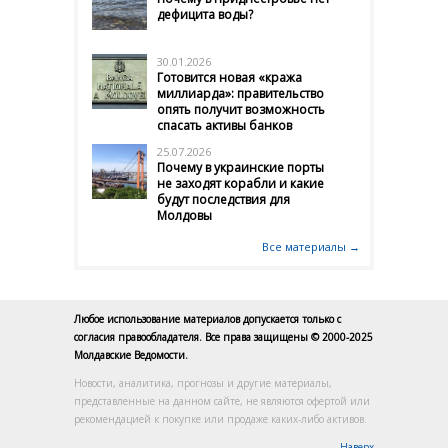
дефицита воды?
30.01.2026
Готовится новая «кража
миллиарда»: правительство
опять получит возможность
спасать активы банков
25.07.2026
Почему в украинские порты
не заходят корабли и какие
будут последствия для
Молдовы
Все материалы →
Любое использование материалов допускается только с
согласия правообладателя. Все права защищены © 2000-2025
Молдавские Ведомости.
Новости, аналитика, прогнозы и другие материалы,
представленные на данном сайте, не являются офертой или
рекомендацией к покупке или продаже каких-либо активов.
Наверх