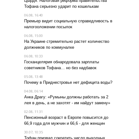
Цырдя: Налоговая реформа правительства
Тофана серьезно ударит по кошелькам
06.08, 16:40
Премьер видит социальную справедливость в
налогооложении посылок
06.08, 15:00
На Украине стремительно растет количество
должников по коммуналке
06.08, 10:33
Госканцелярия обнародовала зарплаты
советников Тофана… но без надбавок
05.08, 13:48
Почему в Приднестровье нет дефицита воды?
04.08, 06:14
Анка Драгу: «Румыны должны работать за 2
лея в день, а не захотят - им найдут замену»
02.08, 11:31
Пенсионный возраст в Европе повысится до
66,9 года для мужчин и 66,6 - для женщин
30.07, 10:35
Тофан призвал сократить число выходных